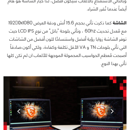
وبالتالي الاستمتاع بالألعاب سيكون أفضل، لذا خيار الشاشة هو هام
أيضاً عندما تُقرر الشراء.
الشاشة
كما ذكرت تأتي بحجم 15.6 أنش ودقة العرض 1920ْx1080
مع مُعدل تحديث 60hz ، وتأتي بلوحة "بانل" من نوع LCD IPS حيث
توفر الشاشة زوايا رؤية أفضل واستنساخًا للون أفضل من الشاشات
التي تأتي بلوحات TN و VA الأقل تكلفة وكفاءة، ولكي أكون صادقاً
أصبحت مُعظم الحواسيب المحمولة الموجهة للألعاب ان لم تكن كلها
تأتي بهذا النوع.