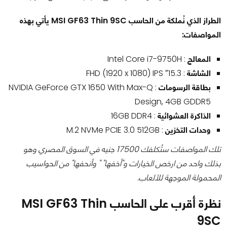
الطراز الذي نُملكة من الحاسب MSI GF63 Thin 9SC يأتي بهذه
المواصفات:
المعالج
: Intel Core i7-9750H
الشاشة
: 15.3″ FHD (1920 x 1080) IPS
بطاقة الرسومات
: NVIDIA GeForce GTX 1650 With Max-Q
Design, 4GB GDDR5
الذاكرة العشوائية
: 16GB DDR4
وحدات التخزين
: M.2 NVMe PCIE 3.0 512GB
تلك المواصفات ستُكلفك 17500 جنيه في السوق المصري وهو
بذلك واحد من ارخص الخيارات و"أخفها" " وأنحفها" من الحواسيب
المحمولة الموجهة للألعاب.
نظرة أقرب على الحاسب MSI GF63 Thin
9SC