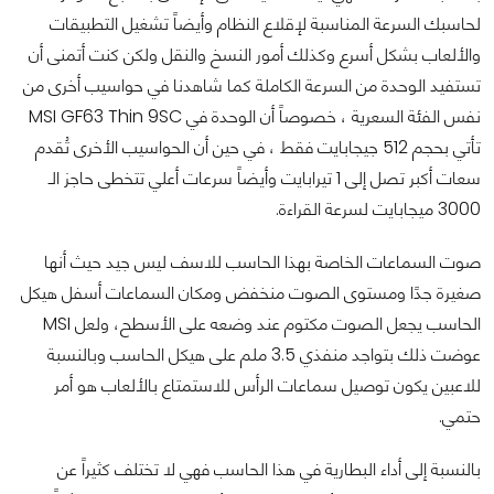
لحاسبك السرعة المناسبة لإقلاع النظام وأيضاً تشغيل التطبيقات
والألعاب
بشكل أسرع وكذلك أمور النسخ والنقل ولكن كنت أتمنى أن
تستفيد الوحدة من السرعة الكاملة كما شاهدنا في حواسيب أخرى من
نفس الفئة السعرية ، خصوصاً أن الوحدة في MSI GF63 Thin 9SC
تأتي بحجم 512 جيجابايت فقط ،
في حين أن الحواسيب الأخرى تُقدم
سعات أكبر تصل إلى 1 تيرابايت وأيضاً سرعات أعلي تتخطى حاجز الـ
3000 ميجابايت لسرعة القراءة.
صوت السماعات الخاصة بهذا الحاسب للاسف ليس جيد حيث أنها
صغيرة جدًا ومستوى الصوت منخفض ومكان السماعات أسفل هيكل
الحاسب يجعل الصوت مكتوم عند وضعه على الأسطح، ولعل MSI
عوضت ذلك بتواجد منفذي 3.5 ملم على هيكل الحاسب وبالنسبة
للاعبين يكون توصيل سماعات الرأس للاستمتاع بالألعاب هو أمر
حتمي.
بالنسبة إلى أداء البطارية في هذا الحاسب فهي لا تختلف كثيراً عن