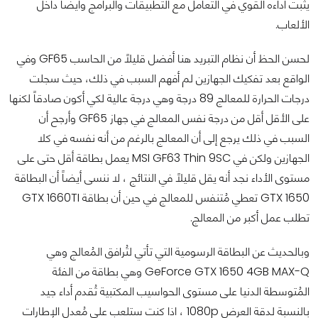
يثبت أداءه القوي في التعامل مع التطبيقات والبرامج وأيضاً داخل
الألعاب.
لحسن الحظ أن نظام التبريد هنا أفضل قليلاً من الحاسب GF65 وفي
الواقع بعد تفكيك الجهازين لم أفهم السبب في ذلك، حيث سجلت
درجات الحرارة للمعالج 89 درجة وهي درجة عالية لكي أكون صادقاً لكنها
على الأقل أقل من درجة نفس المعالج في جهاز GF65 وأرجح أن
السبب في ذلك يرجع إلى أن المعالج بالرغم من أنه نفسه في كلا
الجهازين ولكن في MSI GF63 Thin 9SC يعمل بطاقة أقل حتى على
مستوى الأداء نجد أنه يقل قليلاً في النتائج ، لا ننسى أيضاً أن البطاقة
GTX 1650 تعطي مُتنفس للمعالج في حين أن بطاقة GTX 1660TI
تطلب عمل أكبر من المعالج.
وبالحديث عن البطاقة الرسومية التي تأتي لتُرافق المُعالج وهي
GeForce GTX 1650 4GB MAX-Q وهي بطاقة من الفئة
المُتوسطة الدنيا على مستوى الحواسيب المكتبية تُقدم أداء جيد
بالنسبة لدقة العرض 1080p ، اذا كنت ستلعب على مُعدل الإطارات