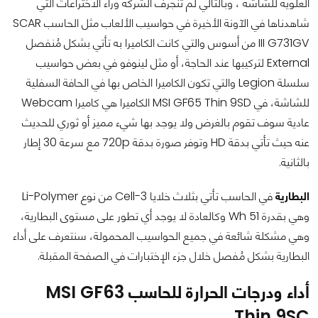
العلوية للشاشة ، وبالتالي لم تنجرف الشركة وراء الاختراعات التي
شاهدناها في الآونة الأخيرة في حواسيب الألعاب مثل الحاسب SCAR
III G731GV من أسوس والتي كانت الكاميرا به تأتي بشكل مُنفصل
External لتركيبها عند الحاجة، أو مثل لينوفو في بعض حواسيب
سلسلة Legion والتي تكون الكاميرا الخاص بها في الحافة السفلية
للشاشة، في MSI GF65 Thin 9SD الكاميرا هي كاميرا Webcam
عادية سوف تقوم بالغرض ولا يوجد بها شيء مميز أو ثوري للحديث
عنه حيث تأتي بدقة HD وتوفر صورة بدقة 720p مع سرعة 30 إطار
بالثانية.
البطارية
في الحاسب تأتي بثلاث خلايا 3-Cell من نوع Li-Polymer
وهي بقدرة 51 Wh وكالعادة لا يوجد أي تطور على مستوى البطارية،
وهي مشكلة شائعة في جميع الحواسيب المحمولة، سنتعرف على أداء
البطارية بشكل مُفصل خلال جزء الإختبارات في الصفحة المقبلة.
أداء ودرجات الحرارة للحاسب MSI GF63
Thin 9SC