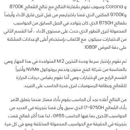
و Corona وسوف نقوم بمُقارنة النتائج مع نتائج المُعالج 8700K
و9700K المكتبي الذي قمنا باختبارهم من قبل لنرى فارق الأداء وأيضاً
بمُعالج 8750H الذي كان يتواجد في الجيل السابق من الحواسيب
المحمولة لنرى التطور الذي حدث على مستوى الأداء ، أما القسم الثاني
من الاختبارات سيكون مع الألعاب بإستخدام أعلى الإعدادات الممُكنة
علي دقة العرض 1080P.
ثم نقوم بإختبار سرعة وحدة التخزين M.2 المتواجدة في هذا الجهاز وهي
بالمناسبة من شركة كينج ستون وتدعم بروتوكول NVMe وأخيراً
القسم الرابع من الإختبارات وهي أننا نقوم بقياس درجات الحرارة
للمُعالج وبطاقة الرسوميات لنرى قدرة الحاسب على التبريد.
من النتائج أعلاه نجد أن الحاسب يقوم بأداء ممتاز عندما يتعلق الأمر
بأداء المُعالج i7-9750H الذي سبق وأن قمنا بتجربته في العديد من
الحواسيب الأخرى بما فيها الحاسب GF65، لذا هذا أكثر مُعالج قمت
بتجربته في الحقيقة مع الحواسيب المحمولة المختلفة وهو في كل مرة