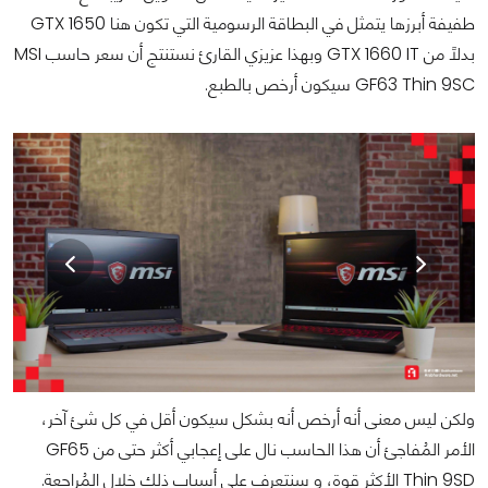
طفيفة أبرزها يتمثل في البطاقة الرسومية التي تكون هنا GTX 1650
بدلاً من GTX 1660 IT وبهذا عزيزي القارئ نستنتج أن سعر حاسب MSI
GF63 Thin 9SC سيكون أرخص بالطبع.
ولكن ليس معنى أنه أرخص أنه بشكل سيكون أقل في كل شئ آخر،
الأمر المُفاجئ أن هذا الحاسب نال على إعجابي أكثر حتى من GF65
Thin 9SD الأكثر قوة، و سنتعرف على أسباب ذلك خلال المُراجعة.