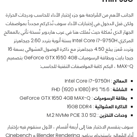
الجانب الأهم من المُراجعة هو جزء إختبار الأداء للحاسب ودرجات الحرارة
ولكن قبل الدخول في إختبارات الأداء سوف نُذكركم مجدداً بمواصفات
الجهاز الذي نُمكلة حيث نُملك هنا في عرب هاردوير نُسخة تأتي بالمعالج
المركزي Intel Core i7-9750H بستة أنوية بتردد 2.60 جيجاهرتز
وتردد مُعزز يبلغ 4.50 جيجاهرتز مع ذاكرة الوصول العشوائي بسعة 16
جيجا بايت وبطاقة الرسوميات GeForce GTX 1650 4GB بتصميم
MAX-Q ، اليكم كافة المواصفات التقنية للحاسب:
المعالج
: Intel Core i7-9750H
الشاشة
: 15.6″ FHD (1920 x 1080) IPS
بطاقة الرسوميات
: GeForce GTX 1650 4GB MAX-Q
الذاكرة العشوائية
: 16GB DDR4
وحدات التخزين
: M.2 NVMe PCIE 3.0 512
سوف ينقسم الاختبار هنا إلى أربعة أقسام ، الأول سنقوم فيه بإختبار
أداء المُعالج بإستخدام برنامج Blender Rendering و Cinebench