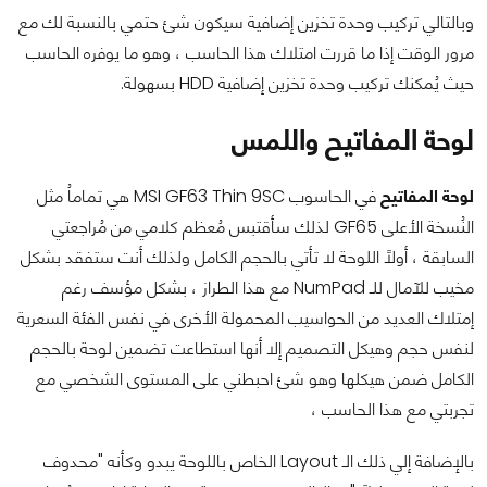
وبالتالي تركيب وحدة تخزين إضافية سيكون شئ حتمي بالنسبة لك مع
مرور الوقت إذا ما قررت امتلاك هذا الحاسب ، وهو ما يوفره الحاسب
حيث يُمكنك تركيب وحدة تخزين إضافية HDD بسهولة.
لوحة المفاتيح واللمس
لوحة المفاتيح
في الحاسوب MSI GF63 Thin 9SC هي تماماُ مثل
النُسخة الأعلى GF65 لذلك سأقتبس مُعظم كلامي من مُراجعتي
السابقة ، أولاً اللوحة لا تأتي بالحجم الكامل ولذلك أنت ستفقد بشكل
مخيب للآمال للـ NumPad مع هذا الطراز ، بشكل مؤسف رغم
إمتلاك العديد من الحواسيب المحمولة الأخرى في نفس الفئة السعرية
لنفس حجم وهيكل التصميم إلا أنها استطاعت تضمين لوحة بالحجم
الكامل ضمن هيكلها وهو شئ احبطني على المستوى الشخصي مع
تجربتي مع هذا الحاسب ،
بالإضافة إلي ذلك الـ Layout الخاص باللوحة يبدو وكأنه "محدوف