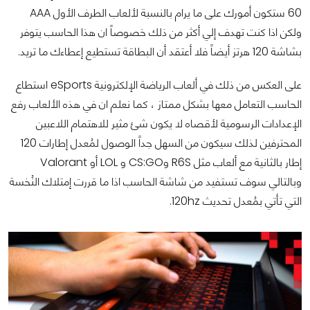
60 ستكون أمورك على ما يرام بالنسبة لألعاب الطرف الأول AAA
ولكن اذا كنت تهدف إلي أكثر من ذلك خصوصاً ان هذا الحاسب يتوفر
بشاشة 120 هرتز أيضاً فلا أعتقد أن البطاقة تستطيع إعطاءك ما تريد.
على العكس من ذلك في ألعاب الرياضة الإلكترونية eSports استطاع
الحاسب التعامل معها بشكل ممتاز ، كما نعلم ان في هذه الألعاب رفع
الإعدادات الرسومية لأقصاه لا يكون شئ مثير للاهتمام اللاعبين
المحترفين لذلك سيكون من السهل جداً الوصول لمُعدل إطارات 120
إطار بالثانية مع ألعاب مثل R6S وCS:GO و LOL أو Valorant
وبالتالي سوف تستفيد من شاشة الحاسب اذا ما قررت إمتلاك النُخسة
التي تأتي بمُعدل تحديث 120hz.