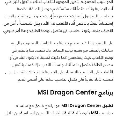
الحواسيب المحمولة الأخرى الموجهة للألعاب لذلك لا تعول كثيراً علي
أداء البطارية وتأكد دائماً انك ستستخدم موصل الطاقة الخاصة
بالحاسب المحمول أينما كنت خصوصاً إذا كنت تريد ان تستخدم الجهاز
إستخداماً ثقيلاً بالاخص اُثناء الألعاب لان الأداء يقل للنصف أو أقل من
النصف عندما يكون الحاسب غير متصل بوحدة الطاقة وهذا أمر طبيعي.
على الرغم من ذلك تستطيع بطارية هذا الحاسب الصمود حوالي 4
ساعات ونصف مع وضع توفير البطارية ولا نقصد هنا بالطبع في
وضع الألعاب حيث يستحسن كما ذكرت مُسبقاً ان يكون الشاحن أو
مصدر الطاقة متصل دائما أثناء جلسات اللعب ، إذا قمت بتشغيل
الألعاب على الحاسب بالاعتماد على البطارية بجانب انك ستحصل على
نصف الأداء تقريباً فلن يكمل الحاسب ساعة على أقصى تقدير.
برنامج MSI Dragon Center
تطبيق MSI Dragon Center
هو برنامج مُلحق مع سلسلة
حواسيب
MSI
يقوم بتلبية تلبية احتياجات اللاعبين الأساسية من خلال