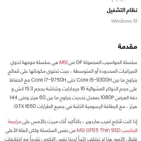
نظام التشغيل
Windows 10
مقدمة
سلسلة الحواسيب المحمولة GF من
MSI
هي سلسلة موجهة لذوي
الميزانيات المحدودة أو المتوسطة ، حيث تحتوي مكوناتها على مُعالج
يتراوح ما بين Core i5-9300H حتى Core i7-9750H مع الحفاظ
على حجم الذواكر العشوائية 16 جيجابايت وشاشة بحجم 15.3 انش و
دقة العرض 1080P بمعدل تحديث يتراوح ما بين 60 هرتز وحتى 144
هرتز ، مع البطاقة الرسومية الثابتة في جميع الطرازات GTX 1650.
إذا كنت مُتابع لعرب هاردوير ، بالتأكيد أنك مررت بالأمس على
مراجعة
الحاسب MSI GF65 Thin 9SD
من نفس السلسلة ولكن الفئة الأعلي
قليلاً، الأمور هنا لا تختلف كثيراً لدينا نفس التكوين تقريباً مع اختلافات