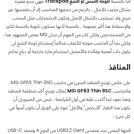
أما بالنسبة
للوحة اللمس أو التتبع Trackpad
فهي تبدو فقيرة
بشكل مخيب للآمال ، بالرغم من حجمها المناسب إلا أن ملمسها غير
مريح ولا تستجيب بالشكل الأمثل وتكون الاختصارات مثل السحب
والإسقاط هنا أكثر صعوبة ، بالنسبة لأنها ستكون ثانوية بالنسبة لكثير
من المستخدمين ولكن كان من المهم أن تبذل MSI بعض المجهود هنا،
ولكن بما أن الحاسب موجه للألعاب فدائماً إستخدام لوحة التتبع لن
يكون ذات أهمية وفائدة فالأفضل استخدام فارة خارجية أو ذراع تحكم.
المنافذ
على عكس توزيع المنافذ السيئ في حاسب MSI GF65 Thin 9SD،
فالحاسب
MSI GF63 Thin 9SC
يُملك توزيع أكثر منطقية للمنافذ
وهنا نعود لما أكدت عليه في أول المُراجعة ، ليس من الضروري أن
يكون هذا الطراز "الأرخص" والأقل" قوة على الورق أن يكون أسوأ في
كل شئ ،
الجهة اليمنى نجد منفذين USB3.2 Gen1 من النوع A ومنفذ USB-C