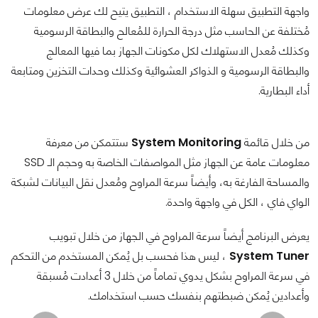
واجهة التطبيق سهلة الاستخدام ، التطبيق يتيح لك عرض معلومات
مُختلفة عن الحاسب مثل درجة الحرارة للمُعالح والبطاقة الرسومية
وكذلك مُعدل الاستهلاك لكل مكونات الجهاز بما فيها المعالج
والبطاقة الرسومية و الذواكر العشوائية وكذلك وحدات التخزين ومتابعة
أداء البطارية.
من خلال قائمة
System Monitoring
ستتمكن من معرفة
معلومات عامة عن الجهاز مثل المواصفات الخاصة به وحجم الـ SSD
والمساحة الفارغة به، وأيضاً سرعة المراوح ومُعدل نقل البيانات لشبكة
الواي فاي ، الكل في واجهة واحدة.
يعرض البرنامج أيضاً سرعة المراوح في الجهاز من خلال تبويب
System Tuner
، ليس هذا فحسب بل يُمكن المستخدم من التحكم
في سرعة المراوح بشكل يدوي تماماً من خلال 3 أعدادت مُسبقة
وأعدادين يُمكن ضبطتهم بنفسك حسب استخدامك.