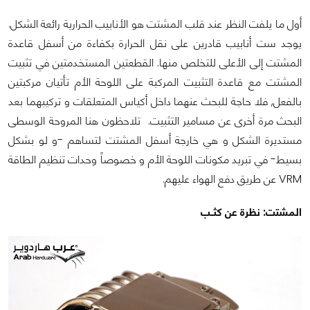
أول ما يلفت النظر عند قلب المشتت هو الأنابيب الحرارية رائعة الشكل.
يوجد ست أنابيب قادرين على نقل الحرارة بكفاءة من أسفل قاعدة
المشتت إلى الأعلى للتخلص منها. القطعتين المستخدمتين في تثبيت
المشتت مع قاعدة التثبيت المركبة على اللوحة الأم تأتيان مركبتين
بالفعل, فلا حاجة للبحث عنهما داخل أكياس المتعلقات و تركيبهما بعد
البحث مرة أخرى عن مسامير التثبيت. تلاحظون هنا المروحة الوسطى
مستديرة الشكل و هي خارجة أسفل المشتت لتساهم -و لو بشكل
بسيط- في تبريد مكونات اللوحة الأم و خصوصاً وحدات تنظيم الطاقة
VRM عن طريق دفع الهواء عليهم.
المشتت: نظرة عن كثــب