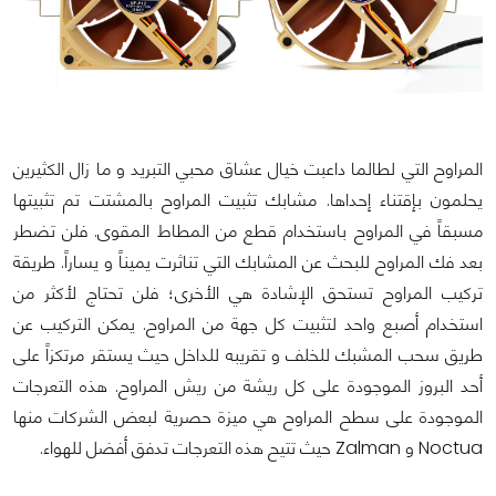
المراوح التي لطالما داعبت خيال عشاق محبي التبريد و ما زال الكثيرين
يحلمون بإقتناء إحداها. مشابك تثبيت المراوح بالمشتت تم تثبيتها
مسبقاً في المراوح باستخدام قطع من المطاط المقوى. فلن تضطر
بعد فك المراوح للبحث عن المشابك التي تناثرت يميناً و يساراً. طريقة
تركيب المراوح تستحق الإشادة هي الأخرى؛ فلن تحتاج لأكثر من
استخدام أصبع واحد لتثبيت كل جهة من المراوح. يمكن التركيب عن
طريق سحب المشبك للخلف و تقريبه للداخل حيث يستقر مرتكزاً على
أحد البروز الموجودة على كل ريشة من ريش المراوح. هذه التعرجات
الموجودة على سطح المراوح هي ميزة حصرية لبعض الشركات منها
Noctua و Zalman حيث تتيح هذه التعرجات تدفق أفضل للهواء.