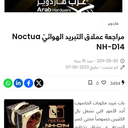
هاردوير
مراجعة عملاق التبريد الهوائيّ Noctua
NH-D14
2011-05-30 - منذ 15 سنة
اخر تحديث - بتاريخ 2023-05-07
0
3494
بات تبريد مكونات الحاسوب
أحد الأمور التي تشغل بال
الكثيرين خصوصاً محبي كسر
السرعة, و عشاق تحطيم