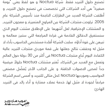
تصنيع حلول التبريد فقط. شركة Noctua و هو لفظ يعني "بومة
صغيرة" هي أحد الشركات التي تخصصت في تصنيع حلول التبريد, و
أطلقت الشركة العديد من الطرازات الناجحة منذ تأسيس الشركة عام
2005. تراوحت منتجات الشركة بين المراوح المتميزة, و معجون التبريد,
و المشتتات الإحترافية, لعل أشهرها على الإطلاق مشتت اليوم الذي
سنستغرق الدقائق القادمة في قراءة المراجعة التي ستبرز معالمه و
تبرهن على قوة أداؤه. سلبت الشركة أفئدة مستخدمي الحاسوب بأداء لا
مثيل له وحققت نتائج جعلتها على قمة موردي منتجات التبريد عالية
الكفاءة. اليوم تُباع منتجات Noctua فى أكثر من 30 دولة حول العالم
وتعمل مع العديد من الشركاء. تُعتبر مشتتات Noctua حلولاً مرضية
جداً لمحبى الاصوات الخافتة. و على الجانب الأخر يُفضّل مصنعى
الحواسيب ومورديها Noctua كحل مثالى للتبريد و أمسى اسم الشركة
مرادفاً لجودة لا مثيل لها, خدمة عملاء ممتازة و أداء رائد فى التبريد
الهادئ.