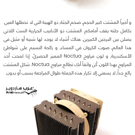
و أخيراً المشتت كبير الحجم, ضخم الجثة, ذو الهيبة التي لا تخطئها العين.
بكامل حلته يقف أمامكم. المشتت ذو الأنابيب الحرارية الست اللاتي
يصلن بين البرجين الكبيرين. هناك أشياء لا يوجد لها شبيه أو مثيل في
هذا العالم, صوت الكروان في المساء, و رائحة النسيم على شواطئ
الأسكندرية, و لون مراوح Noctua المميز الحصريّ. إذا لمحت أحد
المراوح بهذا اللون كُن واثقاً أنك تطالع مراوح Noctua. شكل المشتت
رائع جداً, لا يسعني إلا تكرار هذه الجملة طوال المراجعة بسبب أو بدون.