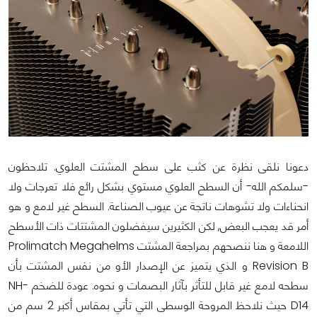
دعونا نلقى نظرة عن كثب على سطح المشتت العلوي. تلاحظون
-سلمكم الله- أن السطح العلوي مستوي بشكل رائع فلا تعرجات ولا
انحناءات ولا تشوهات ناتجة عن عيوب الصناعة. السطح غير لامع و هو
أمر قد يعجب البعض, لكن الكثيرين سيفضلون المشتتات ذات الأسطح
اللامعة و هنا ننصحهم بمراجعة المشتت Prolimatch Megahelms
Revision B و الذي يتميز عن الإصدار الأو من نفس المشتت بأن
سطحه لامع غير قابل للتأثر بآثار البصمات و نحوه. عودة للضخم NH-
D14 حيث نلاحظ المروحة الوسطى التي تأتي بمقاس أكبر 2 سم من