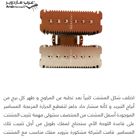
اختلف شكل المشتت كثيراً بعد تخليه عن المراوح و ظهر كل برج من
أبراج التبريد و كأنه منشار حاد جاهز لتقطيع الحرارة المزعجة. المسامير
الموجودة أسفل المشتت من المنتصف ستتولى مهمة تثبيت المشتت
على قاعدة اللوحة الأم, ستحتاج لمفك طويل من أجل تثبيت تلك
المسامير. قامت الشركة مشكورة بتزويد مفك مناسب مع المشتت