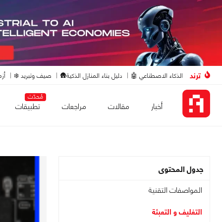
ترند
الذكاء الاصطناعي 🤖
دليل بناء المنازل الذكية🛖
صيف وتبريد ❄️
أزم
مُحدّث
أخبار
مقالات
مراجعات
تطبيقات
جدول المحتوى
المواصفات التقنية
التغليف و التعبئة