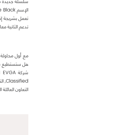
سلسلة جديدة من 
تدعم الثانية معالجات إنتل andy Bridge
مع أول محاولة 
هل ستستطيع ساف
شر
fied
التعاون العائلة الجديدة Pure Black التي تضم 