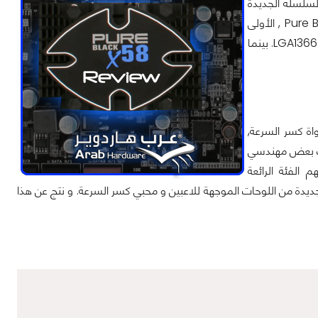
لسلسلة الجديدة
الإسم Pure Black و طرحت سافاير منها طرازين هما Pure Black X58 و Pure Black P67 , الأولى
تعمل بشريجة إنتل الشهيرة X58 مع دعم لمعالجات إنتل Core ™ I7 التي تعمل بالمقبس LGA1366. بينما
اة كسر السرعة,
رك بعض مهندسي
م الفئة الرائعة
ئة جديدة من اللوحات الموجهة للاعبين و محبي كسر السرعة. و نتج عن هذا