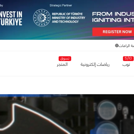
ة الرامات🔴
5/10
تسوق
توب
رياضات إلكترونية
المتجر