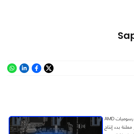
على مدار سنوات تميزت خلالها سافاير في إنتاج بطاقات الرسوميات المبنية على معالجات رسوميات AMD
علنة بدء إنتاج