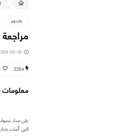
ا
هاردوير
مراجعة مازربورد X58
2011-05-19 - منذ 15 سنة
3264
معلومات س
التي أثبتت جدار