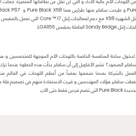
اللوحات الأم عالية الأداء و التي لن تقل عن بطاقاتها المتميزة. حملت ا
S العاملة بمقبس LGA1155.
لدخول ساحة المنافسة الخاصة باللوحات الأم الموجهة للمتحمسين و هو
اير الصمود؟ تشير الأقاويل إلى أن سافاير بدأت هذه الخطوة عندما ت
كة EVGA العمل بالشركة بعدما صمموا بعضاً من أعظم اللوحات في العالم منه
Classi, التقطت سافاير هؤلاء المهندسين و قررت الاستفادة منهم في تصميم ف
فردين فقط حتى الآن.