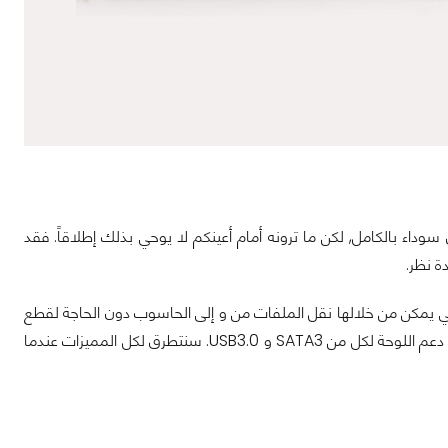
 نظرة على اللوحة, اكتشفنا أن ثمة شئ خطأ يجري. المفترض أنها Pure Black أي سوداء بالكامل, لكن ما ترونه أمام أعينكم لا يوحي بذلك إطلاقاً. فقد
ة نظر.
تي يمكن من خلالها نقل الملفات من و إلى الحاسوب دون الحاجة لقطع
خارجية. و وجود شق رابع PCI-E في آخر اللوحة رمادي اللون يدعم سرعة 4X الهزيلة. و أيضاً دعم اللوحة لكل من SATA3 و USB3.0. سنتطرق لكل المميزات عندما