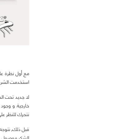
استخدمت الشركة 
لا جديد تحت ال
نتحرك للنظر على
قبل ذلك, نتوجه بخالص الش
الشكر موصول للسيد Andrea الذي