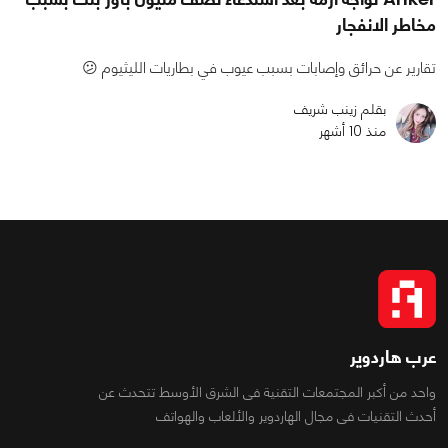
مخاطر الانفجار
تقارير عن حرائق وإصابات بسبب عيوب في بطاريات الليثيوم 😕
بقلم زينب شريف
منذ 10 أشهر
عرب هاردوير
واحد من أكبر المجتمعات التقنية فى الشرق الأوسط تتحدث عن
أحدث التقنيات فى مجال الهاردوير والألعاب والهواتف