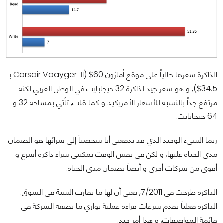
الذاكرة سعرها حالياً على موقع أمازون 60$ (الـ Corsair Voayger بـ
34.5$), و هو سعر جيد لذاكرة 32 جيجابايت في الوطن العربي لكنه
مرتفع جداً بالنسبة للأسعار الأمريكية. و كما قلت, تأتي بمساحة 32 و
64 جيجابايت.
ربما الشيء الوحيد الذي قد يدفعني أنا شخصياً إلى شرائها هو الضمان
مدى الحياة عليها, و لكن في نفس الوقت يمكنني شراء ذاكرة أسرع و
أقوى من شركات أخرى و أيضاً بضمان مدى الحياة.
الذاكرة طرحت في 7/2011, يعني أن لها ما يقارب السنة في السوق.
الذاكرة فعلياً تقدم سرعات قراءة عملية توازي ما تضعه الشركة في
قائمة المواصفات, و هذا أمر جيد.