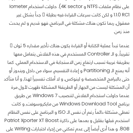
على نظام ملفات NTFS و 4K sector). حاولت استخدام Iometer
1.1.0 RC1 و لكن كانت سرعات القراءة فيه بطيئة ً جداً بشكل غير
معقول, ربما تكون هناك مشكلة في البرنامج, فهو قديم و لم يحدث
منذ زمن.
عندما تبدأ عملية الكتابة أو القراءة يكون هناك تأخير مقداره 5 ثوان ٍ
تقريباً, و الـ Controller المستخدم في هذه الفلاش يتعامل معها
بطريقة غريبة تسبب ارتفاع زمن الاستجابة في الاستخدام العملي. كما
أنه يمنع الـ Partitioning و إعادة التقسيم, سواء من داخل ويندوز أو
حتى بالبرامج المتخصصة و لينوكس, و لا أملك تفسيراً لهذا, و أنا متأكد
أن المشكلة ليست من الجهاز أو الطريقة! المشكلة ظهرت لأول مرة
عندما حاولت استخدام الفلاش لتنصيب Windows 7 عن طريق
برنامج Windows Download Tool من مايكروسوفت, و كانت
تعطي مشكلة دائماً رغم أن نفس الـ ISO و البرنامج على نفس النظام
استخدم قبلها بقليل و بعدها على ذاكرة Patriot Xporter XT Boost
8GB. و هذا أدى أيضاً إلى عدم تمكني من إجراء اختبارات Writing على