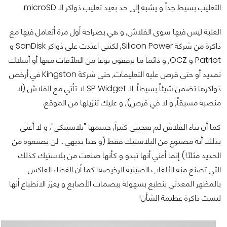
التعليب بسيط جداً و يشبه إلى حد بعيد تعليب ذواكر الـ microSD.
العلبة ليس فيها سوى الفلاش, و هي بصراحة أول مرة أتعامل فيها مع
ذاكرة من شركة Silicon Power, لكنني اعتدت على ذواكر SanDisk و
Patriot و OCZ, و دائماً ما يرفقون نوعاً من العلّاقات معها أو أسلاك
تمديد أو حتى قرص عليه التعليمات, حتى شركة Kingston في أرخص
ذواكرها تضمن شيئاً بسيطاً. الـ SP Widget لا تأتي مع الفلاش (لا
منصبة مسبقاً, و لا في قرص), و عليك تنزيلها من الموقع.
كما أن بناء الفلاش لم يعجبني كثيراً, جسمها "بلاستيكي", و لا أعني
بذلك أنه مصنوع من البلاستيك فقط (و هذا بديهي... لن يصنعوه من
الحديد مثلاً!) إنما أعني أنها تبدو و كأنها صنعت من بلاستيك كذلك
التي تصنع منه الألعاب الصينية الرخيصة! كما أن الغطاء العاكس
بالمظهر المعدني ينطبع بسهولة ببصمات الأصابع و يعزز الانطباع أنها
ليست ذاكرة عظيمة الشأن!