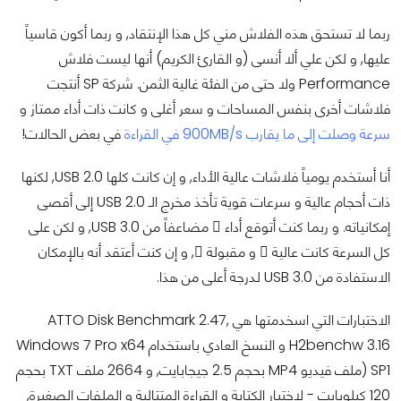
ربما لا تستحق هذه الفلاش مني كل هذا الإنتقاد, و ربما أكون قاسياً
عليها, و لكن علي ألا أنسى (و القارئ الكريم) أنها ليست فلاش
Performance ولا حتى من الفئة غالية الثمن. شركة SP أنتجت
فلاشات أخرى بنفس المساحات و سعر أغلى و كانت ذات أداء ممتاز و
سرعة وصلت إلى ما يقارب 900MB/s في القراءة
في بعض الحالات!
أنا أستخدم يومياً فلاشات عالية الأداء, و إن كانت كلها USB 2.0, لكنها
ذات أحجام عالية و سرعات قوية تأخذ مخرج الـ USB 2.0 إلى أقصى
إمكانياته. و ربما كنت أتوقع أداء ً مضاعفاً من USB 3.0, و لكن على
كل السرعة كانت عالية ً و مقبولة ً, و إن كنت أعتقد أنه بالإمكان
الاستفادة من USB 3.0 لدرجة أعلى من هذا.
الاختبارات التي اسخدمتها هي ATTO Disk Benchmark 2.47,
H2benchw 3.16 و النسخ العادي باستخدام Windows 7 Pro x64
SP1 (ملف فيديو MP4 بحجم 2.5 جيجابايت, و 2664 ملف TXT بحجم
120 كيلوبايت - لاختبار الكتابة و القراءة المتتالية و الملفات الصغيرة,