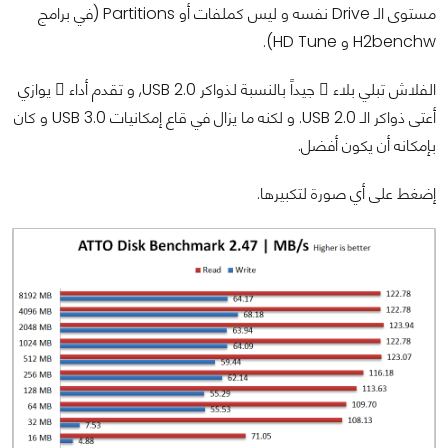
مستوى الـ Drive نفسه و ليس كملفات أو Partitions (في برامج
H2benchw و HD Tune).
الفلاش تبلي بلاء ً جيداً بالنسبة لذواكر USB 2.0, و تقدم أداء ً يوازي
أعتى ذواكر الـ USB 2.0. و لكنه ما يزال في قاع إمكانيات USB 3.0 و كان
بإمكانه أن يكون أفضل.
إضغط على أي صورة لتكبيرها.