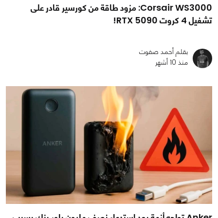
Corsair WS3000: مزود طاقة من كورسير قادر على
تشغيل 4 كروت RTX 5090!
بقلم أحمد صفوت
منذ 10 أشهر
Anker تواجه أزمة بعد استدعاء نصف مليون باور بنك بسبب