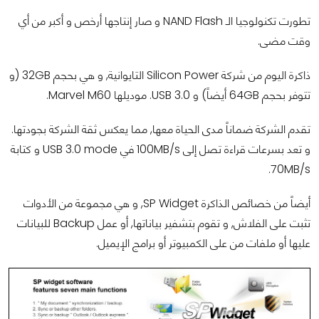
تطورت تكنولوجيا الـ NAND Flash و صار إنتاجها أرخص و أكبر من أي
وقت مضى.
ذاكرة اليوم من شركة Silicon Power التايوانية, و هي بحجم 32GB (و
تتوفر بحجم 64GB أيضاً) و USB 3.0. موديلها Marvel M60.
تقدم الشركة ضماناً مدى الحياة معها, مما يعكس ثقة الشركة بجودتها.
و تعد بسرعات قراءة تصل إلى 100MB/s في USB 3.0 mode و كتابة
70MB/s.
أيضاً من خصائص الذاكرة SP Widget, و هي مجموعة من الأدوات
تثبت على الفلاش, و تقوم بتشفير بياناتها, أو عمل Backup للبيانات
عليها أو ملفات من على الكمبيوتر أو برامج الإيميل.