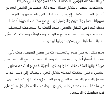
في الاستخدام اليومي، لاحظنا أن هذه المجموعة تلبي احتياجات
المستخدم العصري بشكل ممتاز، سواء كان يبحث عن الشحن السريع
أو نقل البيانات بكفاءة إلخ من الاحتياجات التي باتت ضرورية اليوم.
سهولة الحمل والتخزين والتوافق الواسع مع مختلف الأجهزة أعطتنا
مرونة كبيرة في التنقل والعمل، بينما أتاحت لنا السماعات اللاسلكية
الجديدة تجربة صوتية مريحة مع بطارية تدوم طويلًا، وميزات ذكية مثل
العلبة التفاعلية التي يمكن تحويلها لريموت.
ومع ذلك، لم تخلُ هذه الإكسسوارات من بعض العيوب، حيث يأتي
بعضها بأسعار أعلى من منافسيها، وقد لا يستفيد جميع المستخدمين
من تقنياتها المتقدمة إذا كانوا يملكون أجهزة أقدم أو لا تدعم معايير
الشحن أو نقل البيانات الحديثة بشكل كامل. بالإضافة إلى ذلك، قد لا
يفضل البعض التصميم المرح وغير التقليدي، خاصة إذا كانوا يبحثون
عن ملحقات ذات مظهر كلاسيكي وبسيط. عدا ذلك، كان كل منتجٍ على
قدرٍ مواصفاته الرسمية.