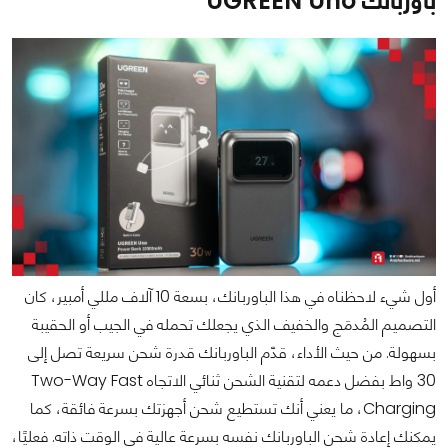
باوربانك UGREEN Uno
أول شيء لاحظناه في هذا الباوربانك، بسعة 10 آلاف مللي أمبير، كان
التصميم المُدمَج والخفيف الذي يجعلك تحمله في الجيب أو الحقيبة
بسهولة. من حيث الأداء، قدّم الباوربانك قدرة شحن سريعة تصل إلى
30 واط بفضل دعمه لتقنية الشحن ثنائي الاتجاه Two-Way Fast
Charging، ما يعني أنك تستطيع شحن أجهزتك بسرعة فائقة، كما
يمكنك إعادة شحن الباوربانك نفسه بسرعة عالية في الوقت ذاته. فعليًا،