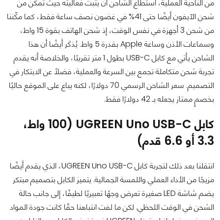
من الناحية العملية، استطاع الشاحن أن يثبت فعاليته حيث تمكن من
شحن الآيفون أيضًا حتى 41% في غضون نصف ساعة فقط، كما مكّننا
من شحن 3 أجهزة في نفس الوقت، إذ شحن الهاتف بقوة 15 واط،
وسماعات الأذن وساعة Apple بقدرة 5 واط. يُذكَر أيضًا أن هذا
الشاحن يأتي مع كابل USB-C بطول 1 متر تقريبًا، والخلاصة أنه يقدم
تجربة شحن متكاملة تجمع بين السرعة والعملية، فضلًا عن الابتكار في
التصميم. سعر الشاحن الرسمي 70 دولارًا، لكنه يباع على الموقع حاليًا
بخصمٍ ممتاز يجعله بـ 42 دولارًا فقط.
كابل UGREEN Uno USB-C (100 واط،
3.3 أو 6.6 قدم)
انتقلنا بعد ذلك لتجربة كابل UGREEN Uno USB-C، الذي يقدم أيضًا
مزيجًا من الأداء العملي واللمسة الجمالية. يتميز الكابل بتصميم مبتكر
يضم شاشة LED صغيرة تعرض وجهًا تعبيريًا لطيفًا، إلى جانب حالة
الشحن في الوقت اللحظي. لكن ما لفت انتباهنا حقًا كانت جودة المواد