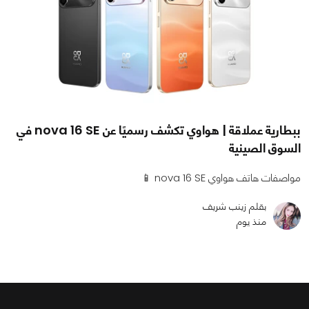
ببطارية عملاقة | هواوي تكشف رسميًا عن nova 16 SE في
السوق الصينية
مواصفات هاتف هواوي nova 16 SE 📱
بقلم زينب شريف
منذ يوم