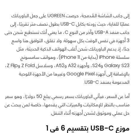
إلى جانب الشاشة المُدمجة، حرصت UGREEN على جعل الباوربانك
عمليًا للغاية، حيث زودته بكابل USB-C بطول نصف متر تقريبًا، إلى
جانب منفذ USB-A وآخر من النوع C، ما يعني أنك تستطيع شحن حتى
3 أجهزة في نفس الوقت بكل سهولة. ولا تقلق، التوافق هنا واسع
جدًا، إذ يدعم الباوربانك شحن أغلب الهواتف الذكية الحديثة، مثل
سلسلة iPhone (بداية من iPhone 11)، وهواتف سامسونج
Galaxy S23 وS24، وأجهزة A32 وA52، وسلاسل Z Fold وZ Flip،
بالإضافة إلى أجهزة Google Pixel وغيرها من الأجهزة اللوحية
المدعومة بمنفذ USB-C.
أما عن السعر، فيأتي الباوربانك بسعر رسمي يبلغ 50 دولارًا، وهو سعر
مناسب بالنظر للإمكانيات والميزات التي يقدمها، خاصة لمن يبحث عن
حل عملي وموثوق لشحن أجهزته أثناء التنقل.
موزع USB-C بتقسيم 6 في 1