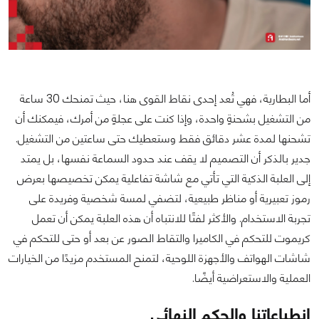
أما البطارية، فهي تُعد إحدى نقاط القوى هنا، حيث تمنحك 30 ساعة
من التشغيل بشحنةٍ واحدة، وإذا كنت على عجلةٍ من أمرك، فيمكنك أن
تشحنها لمدة عشر دقائق فقط وستعطيك حتى ساعتين من التشغيل.
جدير بالذكر أن التصميم لا يقف عند حدود السماعة نفسها، بل يمتد
إلى العلبة الذكية التي تأتي مع شاشة تفاعلية يمكن تخصيصها بعرض
رموز تعبيرية أو مناظر طبيعية، لتضفي لمسة شخصية وفريدة على
تجربة الاستخدام. والأكثر لفتًا للانتباه أن هذه العلبة يمكن أن تعمل
كريموت للتحكم في الكاميرا والتقاط الصور عن بعد أو حتى للتحكم في
شاشات الهواتف والأجهزة اللوحية، لتمنح المستخدم مزيدًا من الخيارات
العملية والاستعراضية أيضًَا.
انطباعاتنا والحكم النهائي