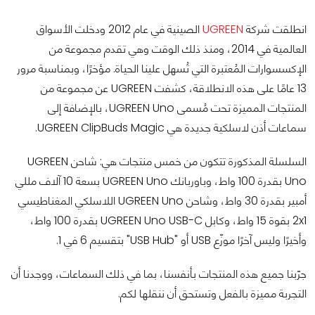
انطلقت شركة
UGREEN
الصينية في عام 2012 ودخلت الأسواق
العالمية في 2014، ومنذ ذلك الوقت وهي تقدم مجموعة من
الإكسسوارات المُعتبرة التي تُسهل علينا الحياة. مؤخرًا، وبمناسبة مرور
13 عامًا على هذه الانطلاقة، كشفت UGREEN عن مجموعة من
المنتجات المميزة تحت مُسمى UGREEN Uno، بالإضافة إلى
سماعات أذن لاسلكية جديدة هي UGREEN ClipBuds Magic.
السلسلة المذكورة تتكون من خمس منتجات هي: شاحن UGREEN
Uno بقدرة 100 واط، وباوربانك UGREEN Uno بسعة 10 آلاف مللي
أمبير بقدرة 30 واط، وشاحن UGREEN Uno اللاسلكي المغناطيسي
2x1 بقوة 15 واط، وكابل UGREEN Uno USB-C بقدرة 100 واط،
وأخيرًا وليس آخرًا موزّع USB أو "USB Hub" بتقسيم 6 في 1.
جرّبنا جميع هذه المنتجات بأنفسنا، بما في ذلك السماعات، ووجدنا أن
التجربة مميزة بالفعل وتستحق أن ننقلها لكم.