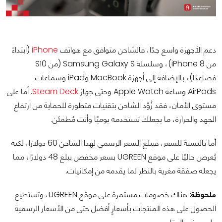
دعم الأجهزة واسع جدًا، فالشاحن متوافق مع هواتف
iPhone
(ابتداءً
من iPhone 8)، وسلسلة Samsung Galaxy S (من S10
فصاعدًا)، بالإضافة إلى أجهزة MacBook وiPad وسماعات
AirPods وساعة Apple Watch وحتى جهاز
Steam Deck
. أما على
مستوى الأمان، فقد زُوّد الشاحن بتقنيات متطورة للحماية من ارتفاع
الجهد والحرارة، ما يجعلك تستخدمه يوميًا وأنت مُطمئن.
أما بالنسبة للسعر، فيبلغ السعر الرسمي لهذا الشاحن 60 دولارًا، لكنه
يُعرض حاليًا على موقع UGREEN بسعر مخفض يبلغ 48 دولارًا، مما
يجعله صفقة مغرية بالنظر لما يقدمه من إمكانيات.
ملحوظة:
هناك خصومات مستمرة على موقع UGREEN، وتستطيع
الحصول على هذه المنتجات بأسعارٍ أفضل حتى من الأسعار الرسمية