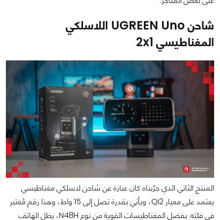
على بعض المتاجر.
شاحن UGREEN Uno اللاسلكي
المغناطيسي 2x1
المنتج الثاني الذي جرّبناه كان عبارة عن شاحن لاسلكي مغناطيسي
يعتمد على معيار Qi2، ويأتي بقدرة تصل إلى 15 واط، وهذا رقم مُعتبر
في فئته. بفضل المغناطيسات القوية من نوع N48H، يظل الهاتف