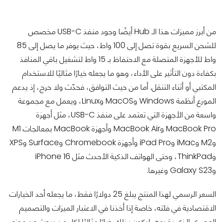
من أبرز مميزات هذا الـ Hub أيضًا وجود منفذ USB-C مخصص
للشحن السريع بقوة تصل إلى 100 واط، حيث يوفر ما يصل إلى 85
واط للأجهزة المتصلة مع الاحتفاظ بـ 15 واط لتشغيل باقي المنافذ
بكفاءة دون التأثير على الأداء، وهو ما يجعله خيارًا مثاليًا للاستخدام
المكتبي أو أثناء التنقل. أما من حيث التوافق، فحدّث ولا حرج، إذ يدعم
الموزع أنظمة Windows وMacOS وLinux، ويعمل مع مجموعة
واسعة من الأجهزة التي تعتمد على منفذ USB-C، مثل أجهزة
MacBook Pro وMacBook Air وأجهزة MacBook بمعالجات M1
وM2 وiMac وiPad Pro وأجهزة Chromebook وSurface وXPS
وThinkPad، وحتى الهواتف الذكية الأحدث مثل iPhone 16
وGalaxy S23 وغيرها.
السعر الرسمي لهذا المنتج يبلغ 25 دولارًا فقط، ما يجعله أحد الخيارات
الاقتصادية في فئته، خاصة إذا أخذنا في الاعتبار الميزات والتصميم
العصري الذي يقدمه، ليكون بذلك خيارًا مثاليًا لكل من يبحث عن موزع