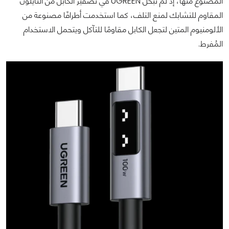
المصنوع منها، إذ لم تبخل UGREEN في تضفير الكابل من النايلون
المقاوم للتشابك لمنع التلف، كما استخدمت أطرافًا مصنوعة من
الألومنيوم المتين لتجعل الكابل مقاومًا للتآكل ويتحمل الاستخدام
المُفرط.