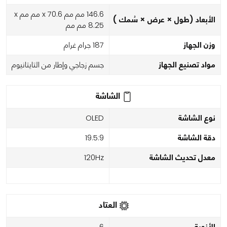
146.6 مم مم x 70.6 مم مم x
الأبعاد (طول × عرض × سُمك )
8.25 مم مم
وزن الجهاز
187 جرام غرام
مواد تصنيع الجهاز
جسم زجاجي وإطار من التايتانيوم
الشاشة
نوع الشاشة
OLED
دقة الشاشة
19.5:9
معدل تحديث الشاشة
120Hz
العتاد
الأنوية
6