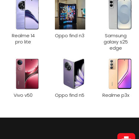
Realme 14
Oppo find n3
Samsung
pro lite
galaxy s25
edge
Vivo v50
Oppo find n5
Realme p3x