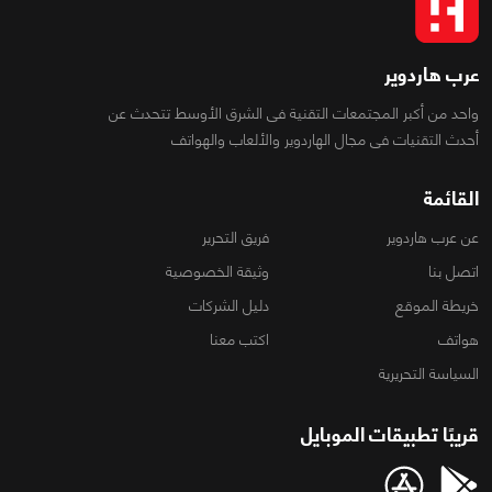
عرب هاردوير
واحد من أكبر المجتمعات التقنية فى الشرق الأوسط تتحدث عن
أحدث التقنيات فى مجال الهاردوير والألعاب والهواتف
القائمة
عن عرب هاردوير
فريق التحرير
اتصل بنا
وثيقة الخصوصية
خريطة الموقع
دليل الشركات
هواتف
اكتب معنا
السياسة التحريرية
قريبًا تطبيقات الموبايل