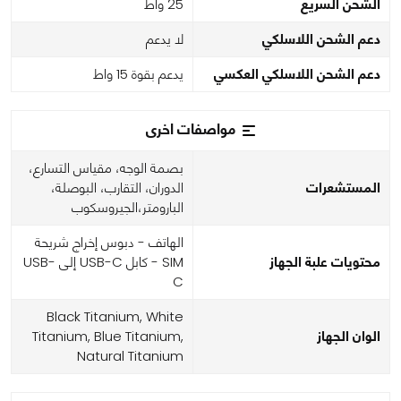
الشحن السريع
25 واط
دعم الشحن اللاسلكي
لا يدعم
دعم الشحن اللاسلكي العكسي
يدعم بقوة 15 واط
مواصفات اخرى
بصمة الوجه، مقياس التسارع،
المستشعرات
الدوران، التقارب، البوصلة،
البارومتر،الجيروسكوب
الهاتف - دبوس إخراج شريحة
محتويات علبة الجهاز
SIM - كابل USB-C إلى USB-
C
Black Titanium, White
الوان الجهاز
Titanium, Blue Titanium,
Natural Titanium