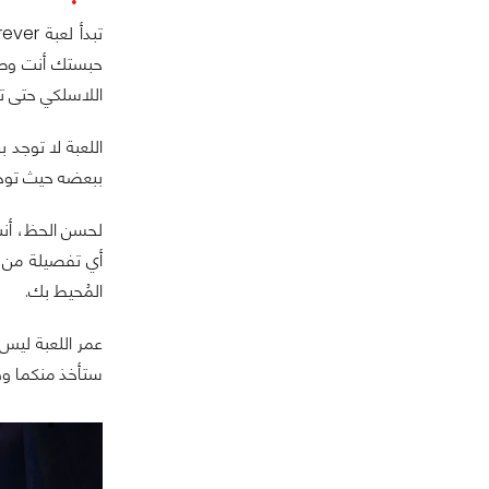
حبستك أنت وصدي
اللاسلكي حتى تب
ببعضه حيث توجد قصة
لحسن الحظ، أنت 
المُحيط بك.
ستأخذ منكما وقتًا طويلاً. بالنسبة للعبة 