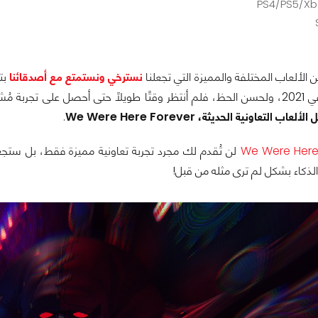
PS4/PS5/Xb
ن الألعاب المختلفة والمميزة التي تجعلنا
نسترخي ونستمتع مع أصدقائنا
 التعاونية الحديثة، We Were Here Forever
.
We Were Here
لن تُقدم لك مجرد تجربة تعاونية مميزة فقط، بل ستجعلك 
الذكاء بشكل لم ترى مثله من قبل!