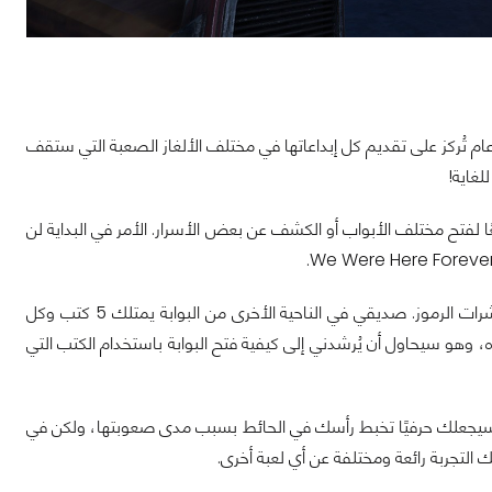
الرغم من وجود قصة في اللعبة، إلا أن سلسلة We Were Here بشكل عام تُركز على تقديم كل إبداعاتها في مختلف الألغاز الصعبة التي ستقف
لغاية!
لفتح مختلف الأبواب أو الكشف عن بعض الأسرار. الأمر في البداية لن
في أحد الألغاز، وجدت نفسي منعزلاً عن صديقي حيث وقفت أمام بوابة عملاقة عليها عشرات الرموز. صديقي في الناحية الأخرى من البوابة يمتلك 5 كتب وكل
وهو سيحاول أن يُرشدني إلى كيفية فتح البوابة باستخدام الكتب التي
لمميز وبعض تلك الألغاز سيجعلك حرفيًا تخبط رأسك في الحائط بسبب مدى صعوبتها، ولكن في
التجربة رائعة ومختلفة عن أي لعبة أخرى.