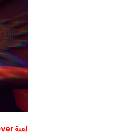
لعبة We Were Here Forever لا تُركز على القصة بشكل رئيسي