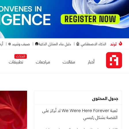
ترند
الذكاء الاصطناعي 🤖
دليل بناء المنازل الذكية🛖
صيف وتبريد ❄️
أزم
مُحدّث
أخبار
مقالات
مراجعات
تطبيقات
جدول المحتوى
لعبة We Were Here Forever لا تُركز على
القصة بشكل رئيسي