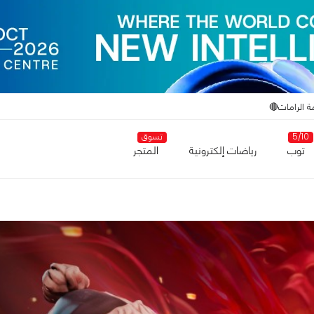
ة الرامات🔴
5/10
تسوق
توب
رياضات إلكترونية
المتجر