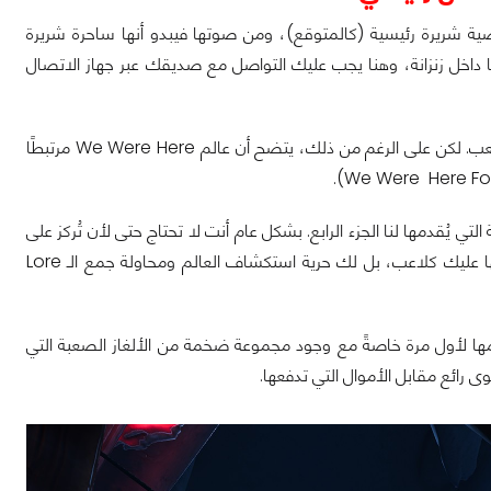
نا أنه توجد شخصية شريرة رئيسية (كالمتوقع)، ومن صوتها فيبدو أنها ساحرة شريرة
داخل زنزانة، وهنا يجب عليك التواصل مع صديقك عبر جهاز الاتصال
اللعبة لا توجد بها مقاطع سينمائية طويلة أو كثيرة، بل تُركز بشكل رئيسي على أسلوب اللعب. لكن على الرغم من ذلك، يتضح أن عالم We Were Here مرتبطًا
 يُقدمها لنا الجزء الرابع. بشكل عام أنت لا تحتاج حتى لأن تُركز على
أي تفصيلة من تفاصيل القصة خلال مغامراتك مع صديقك لأن القصة لا تفرض نفسها عليك كلاعب، بل لك حرية استكشاف العالم ومحاولة جمع الـ Lore
1 ساعة تقريبًا حتى تتمكن من تختيمها لأول مرة خاصةً مع وجود مجموعة ضخمة من الألغاز الصعبة التي