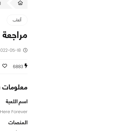
ا
ألعاب
مراجعة اللعبة 
2022-05-18 - منذ 4 سنو
6883
معلومات س
اسم اللعبة
Here Forever
المنصات