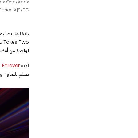
ox One/Xbox
Series X|S/PC
دائمًا ما نبحث ع
Takes Two في 2021، ولحسن الحظ، فلم أنتظر وقتًا طويلاً حتى أحصل على تجربة مُشابهة من ناحية المتعة والاختلاف حيث نُقدم لكم اليوم
لواحدة من أفضل الألعاب
لعبة
 Forever
تحتاج للتعاون و