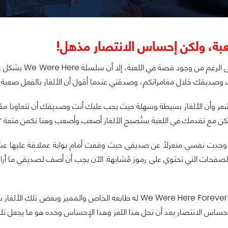
عبة، ولكن إحساس الانتصار مذهل!
كما ذكرت، فعلى 
ت وصديقك خلال مغامراتكم، وصدقني عندما أقول أن الألغاز بالفعل صعبة ل
عر وأن الألغاز بسيطة وسهلة حيث يجب عليك أنت وصديقك أن تتعاونا معًا 
 مع تقدمك في اللعبة ستُصبح الألغاز أصعب وأصعب وهنا تكمن متعة We Were Here Forever.
فحات التي تحتوي على رموز مُشابهة. الآن يجب أن أصف لصديقي ما أراه، 
كل لغز من ألغاز We Were Here Forever له طابعه الخاص وا
احساس الانتصار بعد أن تحل هذا اللغز وهذا الإحساس وحده هو ما يجعل تلك 