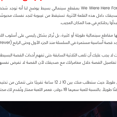
تبدأ لعبة We Were Here Forever بمقطع سينمائي بسيط يوضح ل
قك داخل هذه القلعة الأثرية. تستيقظ من غيبوبة لتجد نفسك محبوسًا 
دأوا رحلتكم في هذا المكان العجيب.
 أساسية مستمرة في السلسلة منذ الجزء الأول وحتى الرابع (We Were Here Forever).
لا يجب عليك أن تلعب الثلاثية السابقة حتى تفهم أحداث القصة البسيطة التي
عمر اللعبة ليس طويلاً حيث ستطلب منك بين 10 لـ 2
سعرها 18 دولار، فعمر اللعبة ممتاز وتُقدم لك محتوى رائع مقابل الأموال التي تدفعها.