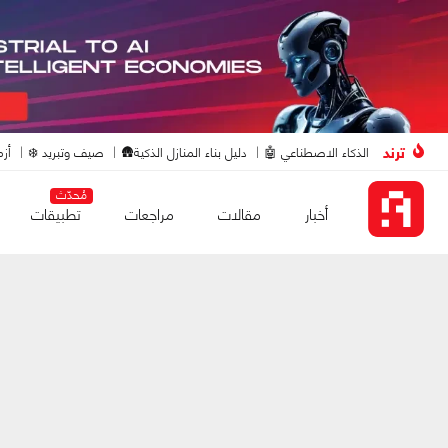
ترند
الذكاء الاصطناعي 🤖
دليل بناء المنازل الذكية🛖
صيف وتبريد ❄️
أزم
مُحدّث
أخبار
مقالات
مراجعات
تطبيقات