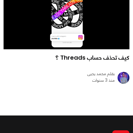
كيف تحذف حساب Threads ؟
بقلم محمد يحيى
منذ 3 سنوات
0
0
29235