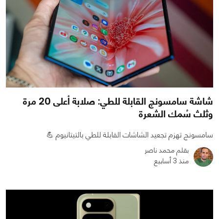
شاشة سامسونج القابلة للطي: صلابة أعلى 20 مرة
وثلث سُمك الشعرة
سامسونج تهزم تجعيد الشاشات القابلة للطي بالتيتانيوم 💪
بقلم محمد ناصر
منذ 3 أسابيع
0
0
1067