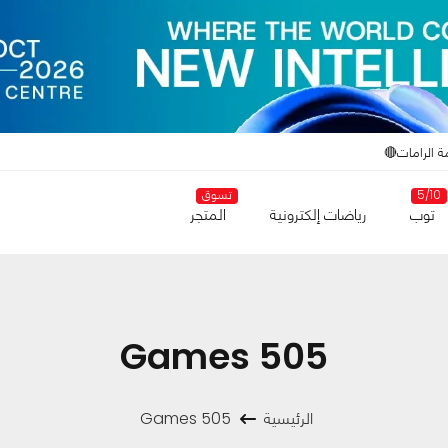
ة الرامات🔴
5/10
تسوق
توب
رياضات إلكترونية
المتجر
505 Games
الرئيسية
505 Games