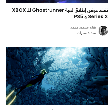
تفقد عرض إطلاق لعبة Ghostrunner للـ XBOX
Series X و PS5
بقلم محمود محمد
منذ 4 سنوات
0
0
813