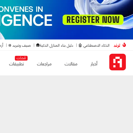
ترند
الذكاء الاصطناعي 🤖
دليل بناء المنازل الذكية🛖
صيف وتبريد ❄️
أزم
مُحدّث
أخبار
مقالات
مراجعات
تطبيقات