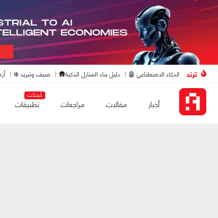
ترند
الذكاء الاصطناعي 🤖
دليل بناء المنازل الذكية🛖
صيف وتبريد ❄️
أزم
مُحدّث
أخبار
مقالات
مراجعات
تطبيقات