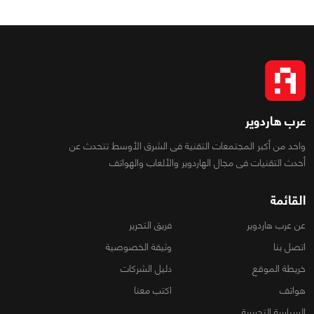
عرب هاردوير
واحد من أكبر المجتمعات التقنية فى الشرق الأوسط تتحدث عن
أحدث التقنيات فى مجال الهاردوير والألعاب والهواتف
القائمة
عن عرب هاردوير
فريق التحرير
اتصل بنا
وثيقة الخصوصية
خريطة الموقع
دليل الشركات
هواتف
اكتب معنا
السياسة التحريرية