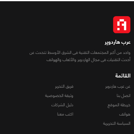
عرب هاردوير
واحد من أكبر المجتمعات التقنية فى الشرق الأوسط تتحدث عن
أحدث التقنيات فى مجال الهاردوير والألعاب والهواتف
القائمة
عن عرب هاردوير
فريق التحرير
اتصل بنا
وثيقة الخصوصية
خريطة الموقع
دليل الشركات
هواتف
اكتب معنا
السياسة التحريرية