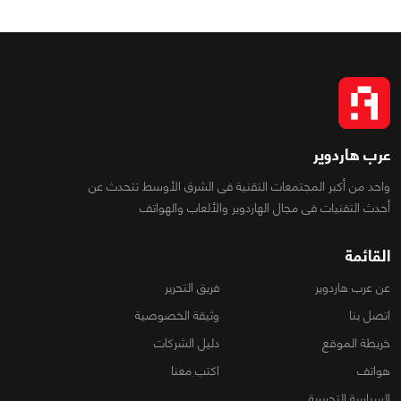
عرب هاردوير
واحد من أكبر المجتمعات التقنية فى الشرق الأوسط تتحدث عن
أحدث التقنيات فى مجال الهاردوير والألعاب والهواتف
القائمة
عن عرب هاردوير
فريق التحرير
اتصل بنا
وثيقة الخصوصية
خريطة الموقع
دليل الشركات
هواتف
اكتب معنا
السياسة التحريرية