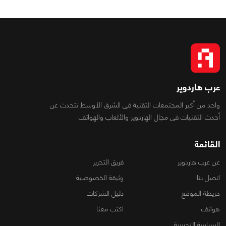
عرب هاردوير
واحد من أكبر المجتمعات التقنية فى الشرق الأوسط تتحدث عن
أحدث التقنيات فى مجال الهاردوير والألعاب والهواتف
القائمة
عن عرب هاردوير
فريق التحرير
اتصل بنا
وثيقة الخصوصية
خريطة الموقع
دليل الشركات
هواتف
اكتب معنا
السياسة التحريرية