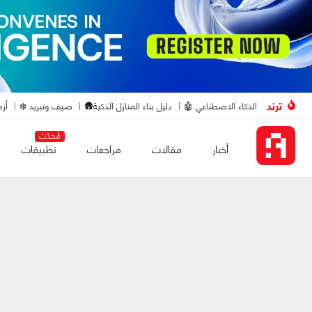
ترند
الذكاء الاصطناعي 🤖
دليل بناء المنازل الذكية🛖
صيف وتبريد ❄️
أزم
مُحدّث
أخبار
مقالات
مراجعات
تطبيقات