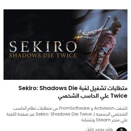
0
0
1280
متطلبات تشغيل لعُبة Sekiro: Shadows Die
Twice علي الحاسب الشخصي
كشفت Activision و FromSoftware عن متطلبات نظام الحاسب
الشخصي الرسميه لـ Sekiro: Shadows Die Twice عبر صفحة اللعبة
علي متجر Steam وتتشابه
بقلم محمد خليل