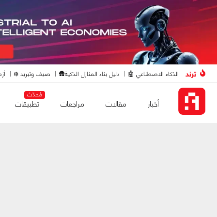
ترند
الذكاء الاصطناعي 🤖
دليل بناء المنازل الذكية🛖
صيف وتبريد ❄️
أزم
مُحدّث
أخبار
مقالات
مراجعات
تطبيقات