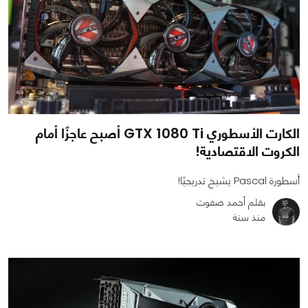
الكارت الأسطوري GTX 1080 Ti أصبح عاجزًا أمام
الكروت الاقتصادية!
أسطورة Pascal يشيخ تدريجيًا!
بقلم أحمد صفوت
منذ سنة
0
0
982