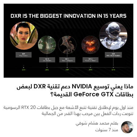
ماذا يعني توسيع NVIDIA دعم تقنية DXR لبعض
بطاقات GeForce GTX القديمة؟
منذ اول يوم لإطلاق تقنية تتبع الأشعة مع جيل بطاقات RTX 20 الرسومية
تنوعت ردات الفعل بين مرحب بهذا القدر من الجمالية
بقلم محمد هشام شوقي
منذ 7 سنوات