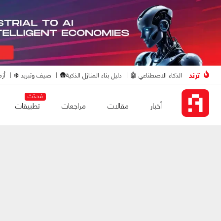
ترند
الذكاء الاصطناعي 🤖
دليل بناء المنازل الذكية🛖
صيف وتبريد ❄️
أزم
مُحدّث
أخبار
مقالات
مراجعات
تطبيقات