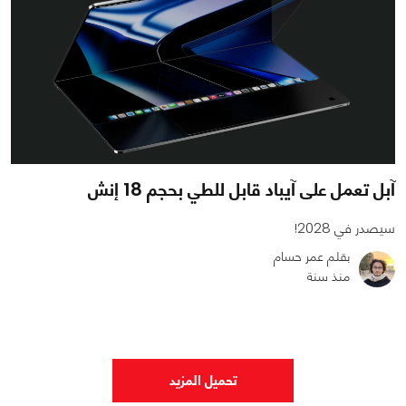
آبل تعمل على آيباد قابل للطي بحجم 18 إنش
سيصدر في 2028!
بقلم عمر حسام
منذ سنة
0
0
1674
تحميل المزيد