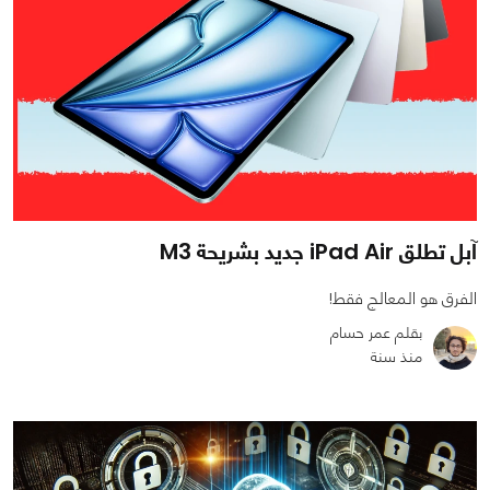
آبل تطلق iPad Air جديد بشريحة M3
الفرق هو المعالج فقط!
بقلم عمر حسام
منذ سنة
0
0
1859