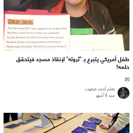
طفل أمريكي يتبرع بـ "ثروته" لإنقاذ مسجد فيتحقق
حلمه!
💌
بقلم أحمد صفوت
منذ 6 أشهر
0
0
233