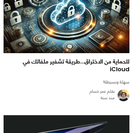
للحماية من الاختراق...طريقة تشفير ملفاتك في
iCloud
سهلة وبسيطة!
بقلم عمر حسام
منذ سنة
0
0
6735