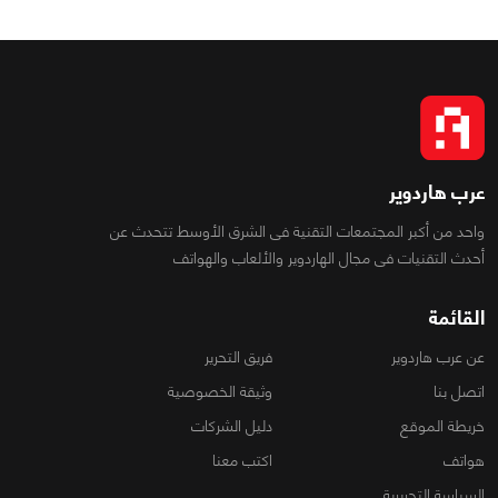
عرب هاردوير
واحد من أكبر المجتمعات التقنية فى الشرق الأوسط تتحدث عن
أحدث التقنيات فى مجال الهاردوير والألعاب والهواتف
القائمة
عن عرب هاردوير
فريق التحرير
اتصل بنا
وثيقة الخصوصية
خريطة الموقع
دليل الشركات
هواتف
اكتب معنا
السياسة التحريرية