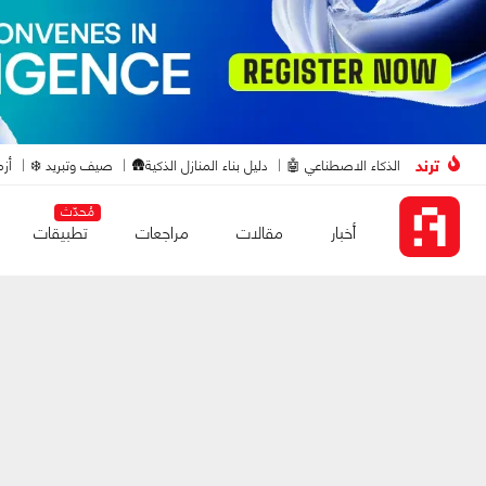
ترند
الذكاء الاصطناعي 🤖
دليل بناء المنازل الذكية🛖
صيف وتبريد ❄️
أزم
مُحدّث
أخبار
مقالات
مراجعات
تطبيقات