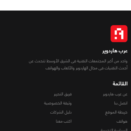
عرب هاردوير
واحد من أكبر المجتمعات التقنية فى الشرق الأوسط تتحدث عن
أحدث التقنيات فى مجال الهاردوير والألعاب والهواتف
القائمة
عن عرب هاردوير
فريق التحرير
اتصل بنا
وثيقة الخصوصية
خريطة الموقع
دليل الشركات
هواتف
اكتب معنا
السياسة التحريرية