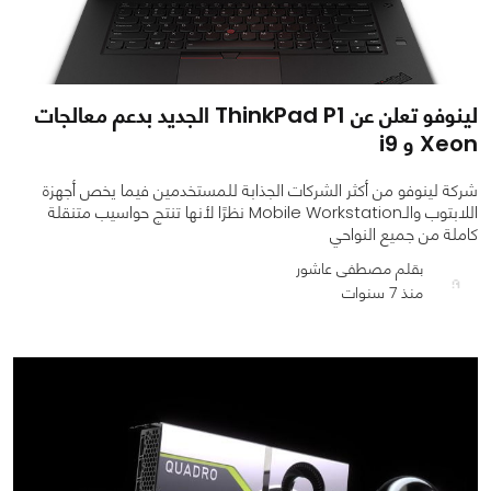
لينوفو تعلن عن ThinkPad P1 الجديد بدعم معالجات
Xeon و i9
شركة لينوفو من أكثر الشركات الجذابة للمستخدمين فيما يخص أجهزة
اللابتوب والـMobile Workstation نظرًا لأنها تنتج حواسيب متنقلة
كاملة من جميع النواحي
بقلم مصطفى عاشور
منذ 7 سنوات
0
0
1401