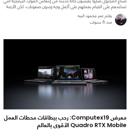
صناع المحتوى صاروا يعيشون حالة جديدة من إنتعاش الموارد البرمجية التي
تساعدهم على القيام بعملهم على أكمل وجه وبدون صعوبات، لكن الأزمة
بقلم عمر محمود البيه
منذ 6 سنوات
0
0
3221
معرض Computex19: رحب ببطاقات محطات العمل
Quadro RTX Mobile الأقوى بالعالم