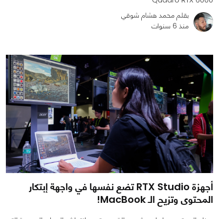
بقلم محمد هشام شوقي
منذ 6 سنوات
0
0
2309
أجهزة RTX Studio تضع نفسها في واجهة إبتكار
المحتوى وتزيح الـ MacBook!