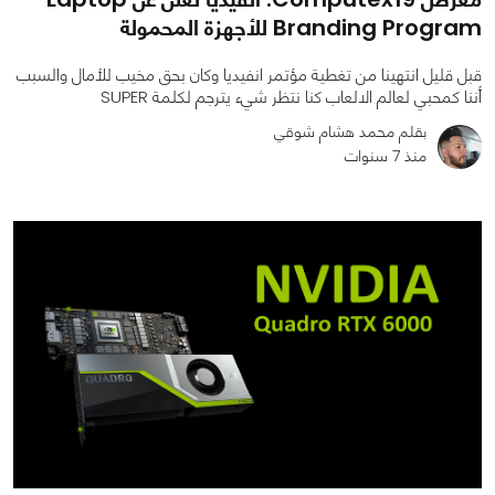
Branding Program للأجهزة المحمولة
قبل قليل انتهينا من تغطية مؤتمر انفيديا وكان بحق مخيب للأمال والسبب
أننا كمحبي لعالم الالعاب كنا نتظر شيء يترجم لكلمة SUPER
بقلم محمد هشام شوقي
منذ 7 سنوات
0
0
1204