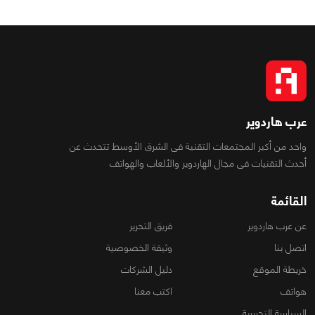
عرب هاردوير
واحد من أكبر المجتمعات التقنية فى الشرق الأوسط تتحدث عن
أحدث التقنيات فى مجال الهاردوير والألعاب والهواتف
القائمة
عن عرب هاردوير
فريق التحرير
اتصل بنا
وثيقة الخصوصية
خريطة الموقع
دليل الشركات
هواتف
اكتب معنا
السياسة التحريرية