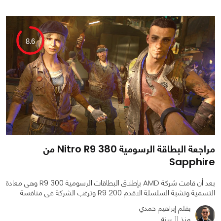
0
0
4224
8.6
مراجعة البطاقة الرسومية Nitro R9 380 من
Sapphire
بعد أن قامت شركة AMD بإطلاق البطاقات الرسومية R9 300 وهى معادة
التسمية وتشبة السلسلة الاقدم R9 200 وترغب الشركة فى منافسة
بقلم إبراهيم حمدي
منذ 11 سنة