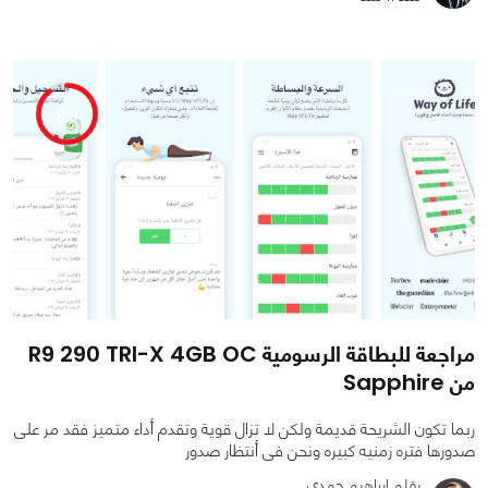
0
0
4232
8.9
مراجعة للبطاقة الرسومية R9 290 TRI-X 4GB OC
من Sapphire
ربما تكون الشريحة قديمة ولكن لا تزال قوية وتقدم أداء متميز فقد مر على
صدورها فتره زمنيه كبيره ونحن فى أنتظار صدور
بقلم إبراهيم حمدي