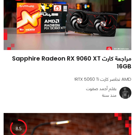
مراجعة كارت Sapphire Radeon RX 9060 XT
16GB
AMD تحاصر كارت RTX 5060 Ti!
بقلم أحمد صفوت
منذ سنة
0
0
6861
8.5