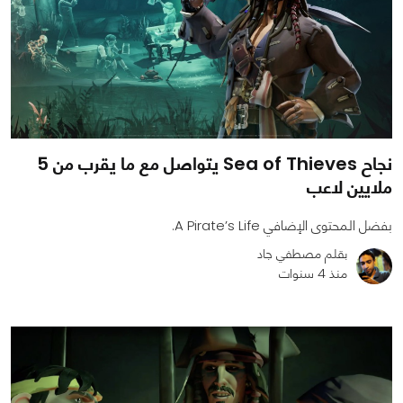
نجاح Sea of Thieves يتواصل مع ما يقرب من 5
ملايين لاعب
بفضل المحتوى الإضافي A Pirate’s Life.
بقلم مصطفي جاد
منذ 4 سنوات
0
0
815