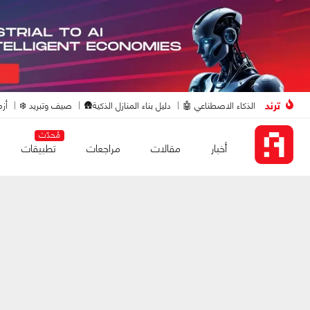
ترند
الذكاء الاصطناعي 🤖
دليل بناء المنازل الذكية🛖
صيف وتبريد ❄️
أزم
مُحدّث
أخبار
مقالات
مراجعات
تطبيقات