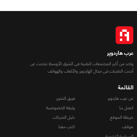
عرب هاردوير
واحد من أكبر المجتمعات التقنية فى الشرق الأوسط تتحدث عن
أحدث التقنيات فى مجال الهاردوير والألعاب والهواتف
القائمة
عن عرب هاردوير
فريق التحرير
اتصل بنا
وثيقة الخصوصية
خريطة الموقع
دليل الشركات
هواتف
اكتب معنا
السياسة التحريرية