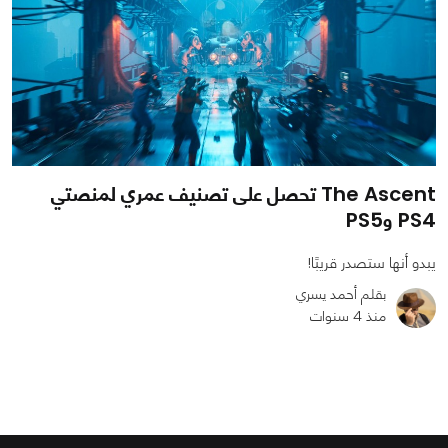
The Ascent تحصل على تصنيف عمري لمنصتي
PS4 وPS5
يبدو أنها ستصدر قريبًا!
بقلم أحمد يسري
منذ 4 سنوات
0
0
758