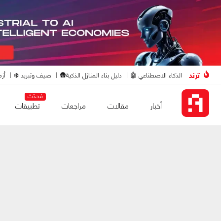
ترند
الذكاء الاصطناعي 🤖
دليل بناء المنازل الذكية🛖
صيف وتبريد ❄️
أزم
مُحدّث
أخبار
مقالات
مراجعات
تطبيقات