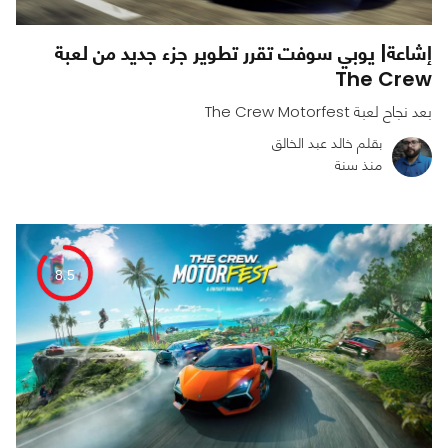
إشاعة| يوبي سوفت تقرر تطوير جزء جديد من لعبة
The Crew
بعد نجاح لعبة The Crew Motorfest
بقلم خالد عبد الخالق
منذ سنة
0
0
1452
8.5