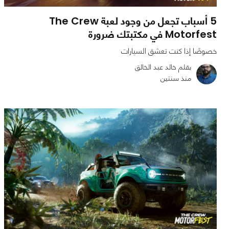
5 أسباب تجعل من وجود لعبة The Crew
Motorfest في مكتبتك ضرورة
خصوصًا إذا كنت تعشق السيارات
بقلم خالد عبد الخالق
منذ سنتين
0
0
4165