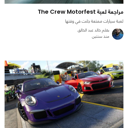
مراجعة لعبة The Crew Motorfest
لعبة سيارات ممتعة جاءت في وقتها
بقلم خالد عبد الخالق
منذ سنتين
0
0
5373