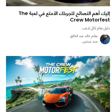
إليك أهم النصائح لتجربتك الأمتع في لعبة The
Crew Motorfest
دليل هام لكل لاعب
بقلم خالد عبد الخالق
منذ سنتين
0
6
4099