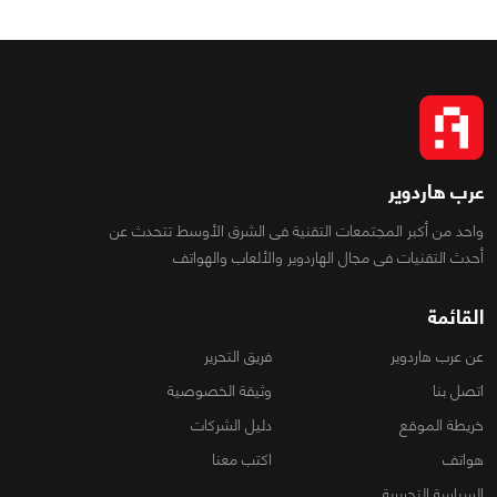
عرب هاردوير
واحد من أكبر المجتمعات التقنية فى الشرق الأوسط تتحدث عن
أحدث التقنيات فى مجال الهاردوير والألعاب والهواتف
القائمة
عن عرب هاردوير
فريق التحرير
اتصل بنا
وثيقة الخصوصية
خريطة الموقع
دليل الشركات
هواتف
اكتب معنا
السياسة التحريرية