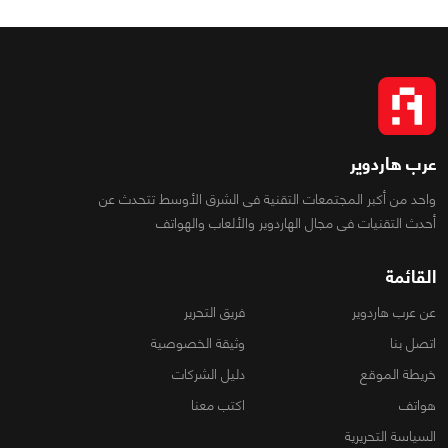
عرب هاردوير
واحد من أكبر المجتمعات التقنية فى الشرق الأوسط تتحدث عن
أحدث التقنيات فى مجال الهاردوير والألعاب والهواتف
القائمة
عن عرب هاردوير
فريق التحرير
اتصل بنا
وثيقة الخصوصية
خريطة الموقع
دليل الشركات
هواتف
اكتب معنا
السياسة التحريرية