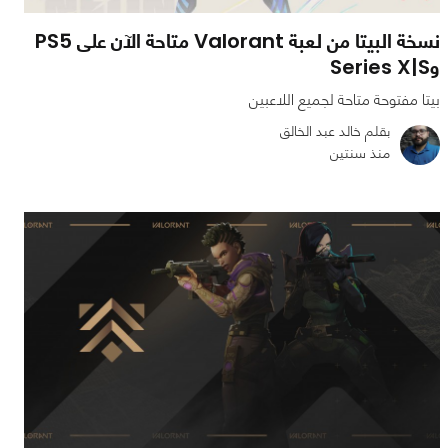
نسخة البيتا من لعبة Valorant متاحة الآن على PS5
وSeries X|S
بيتا مفتوحة متاحة لجميع اللاعبين
بقلم خالد عبد الخالق
منذ سنتين
0
1
1595