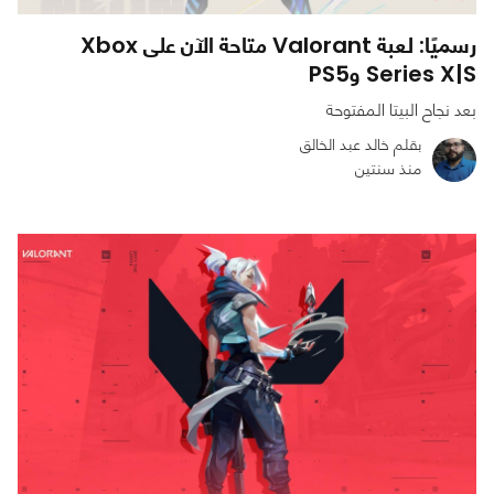
رسميًا: لعبة Valorant متاحة الآن على Xbox
Series X|S وPS5
بعد نجاح البيتا المفتوحة
بقلم خالد عبد الخالق
منذ سنتين
0
1
1298