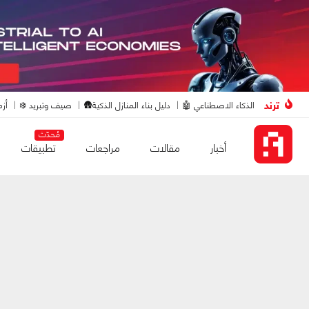
ترند
الذكاء الاصطناعي 🤖
دليل بناء المنازل الذكية🛖
صيف وتبريد ❄️
أزم
مُحدّث
أخبار
مقالات
مراجعات
تطبيقات