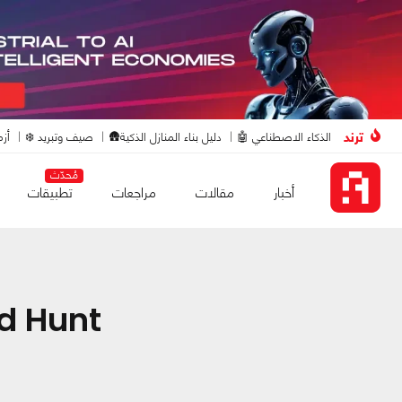
ترند
الذكاء الاصطناعي 🤖
دليل بناء المنازل الذكية🛖
صيف وتبريد ❄️
أزم
مُحدّث
أخبار
مقالات
مراجعات
تطبيقات
d Hunt