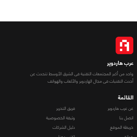
عرب هاردوير
واحد من أكبر المجتمعات التقنية فى الشرق الأوسط تتحدث عن
أحدث التقنيات فى مجال الهاردوير والألعاب والهواتف
القائمة
عن عرب هاردوير
فريق التحرير
اتصل بنا
وثيقة الخصوصية
خريطة الموقع
دليل الشركات
هواتف
اكتب معنا