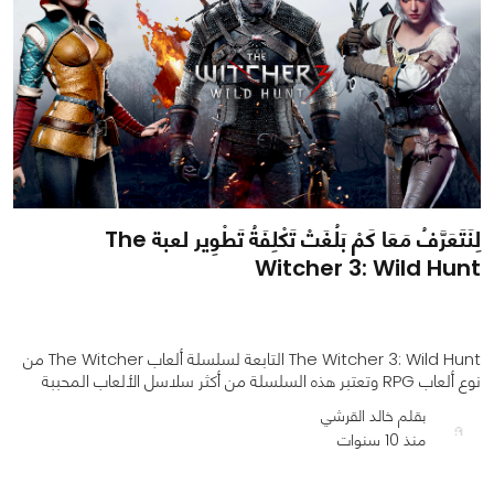
لِنَتَعَرَّفُ مَعَا كَمْ بَلُغَتْ تَكْلِفَةُ تَطْوِير لعبة The
Witcher 3: Wild Hunt
The Witcher 3: Wild Hunt التابعة لسلسلة ألعاب The Witcher من
نوع ألعاب RPG وتعتبر هذه السلسلة من أكثر سلاسل الألعاب المحببة
بقلم خالد القرشي
منذ 10 سنوات
0
0
5088