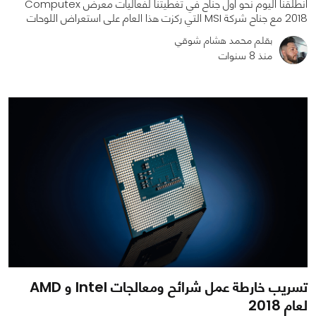
انطلقنا اليوم نحو أول جناح في تغطيتنا لفعاليات معرض Computex
2018 مع جناح شركة MSI التي ركزت هذا العام على استعراض اللوحات
بقلم محمد هشام شوقي
منذ 8 سنوات
0
0
2105
تسريب خارطة عمل شرائح ومعالجات Intel و AMD
لعام 2018