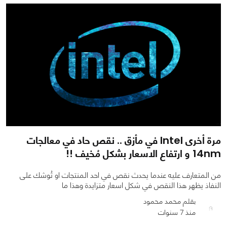
مرة أخرى Intel في مأزق .. نقص حاد في معالجات
14nm و ارتفاع الاسعار بشكل مُخيف !!
من المتعارف عليه عندما يحدث نقص في احد المنتجات او تُوشك على
النفاذ يظهر هذا النقص في شكل اسعار متزايدة وهذا ما
بقلم محمد محمود
منذ 7 سنوات