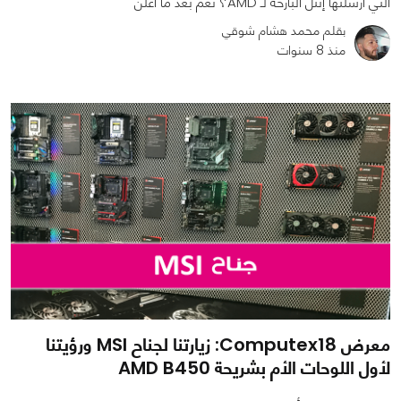
التي أرسلتها إنتل البارحة لـ AMD؟ نعم بعد ما أعلن
بقلم محمد هشام شوقي
منذ 8 سنوات
0
0
1227
معرض Computex18: زيارتنا لجناح MSI ورؤيتنا
لأول اللوحات الأم بشريحة AMD B450