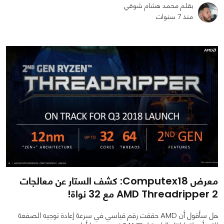
بقلم محمد هشام شوقي
منذ 7 سنوات
0
0
1711
معرض Computex18: كشف الستار عن معالجات
AMD Threadripper 2 مع 32 نواة!
هل سأقول أن AMD حققت رقم قياسي في سرعة إعادة توجيه الصفعة