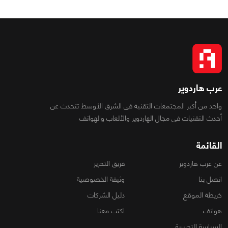
عرب هاردوير
واحد من أكبر المجتمعات التقنية فى الشرق الأوسط تتحدث عن
أحدث التقنيات فى مجال الهاردوير والألعاب والهواتف
القائمة
عن عرب هاردوير
فريق التحرير
اتصل بنا
وثيقة الخصوصية
خريطة الموقع
دليل الشركات
هواتف
اكتب معنا
السياسة التحريرية