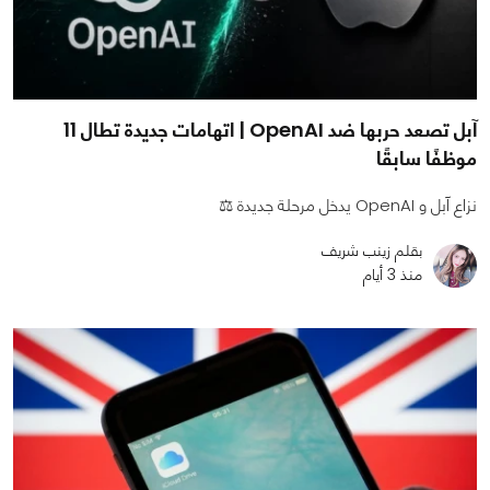
آبل تصعد حربها ضد OpenAI | اتهامات جديدة تطال 11
موظفًا سابقًا
نزاع آبل و OpenAI يدخل مرحلة جديدة ⚖️
بقلم زينب شريف
منذ 3 أيام