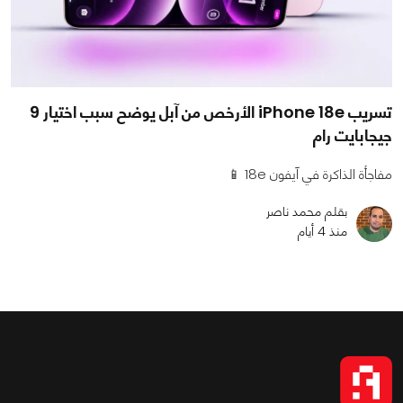
تسريب iPhone 18e الأرخص من آبل يوضح سبب اختيار 9
جيجابايت رام
مفاجأة الذاكرة في آيفون 18e 📱
بقلم محمد ناصر
منذ 4 أيام