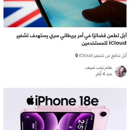
آبل تطعن قضائيًا في أمر بريطاني سري يستهدف تشفير
iCloud للمستخدمين
آبل تدافع عن تشفير iCloud 🔒
بقلم زينب شريف
منذ 4 أيام