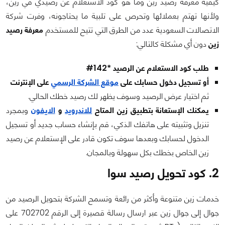
كيفية معرفة رصيد زين وما هو كود الاستعلام عن رصيدي في زين،
ولأنها تهتم بعملائها وتحرص على تلبية ما يحتاجونه، وفرت شركة
الاتصالات السعودية عدد من الطرق التي تتيح للمستخدم
معرفة رصيد
زين
دون أي مشكلة كالتالي:
طلب كود الاستعلام عن الرصيد *142#
أو تسجيل دخول حسابك على
موقع الشركة الرسمي
على الإنترنت
ثم اختيار عرض الرصيد وسوف يظهر لك رصيد خطك الحالي.
يمكنك الإستعانة بتطبيق زين المتاح
للاندرويد
و
الايفون
وبمجرد
تنزيل وتثبيته على هاتفك الذكي، قم بإنشاء حساب جديد أو تسجيل
الدخول لحسابك وبعدها سوف تكون قادر على الإستعلام عن رصيد
زين الخاص بخطك بكل سهولة وبالمجان.
2. كود تحويل رصيد سوا
خدمات زين متنوعة وأكثر من رائعة وتسمح الشركة بتحويل الرصيد من
جوال إلى جوال زين عبر ارسال رسالة قصيرة إلى الرقم 702702 على