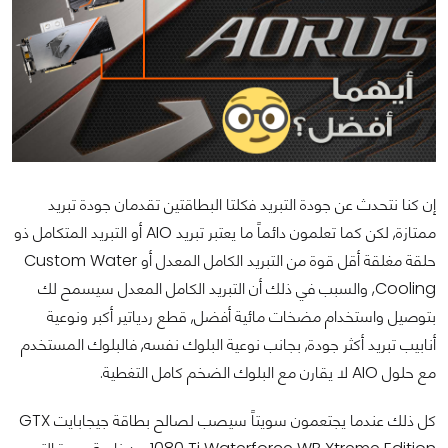
إن كنا نتحدث عن جودة التبريد فكلتا البطاقتين تقدمان جودة تبريد
ممتازة, لكن كما تعلمون دائماً ما يعتبر تبريد AIO أو التبريد المتكامل ذو
حلقة مغلقة أقل قوة من التبريد الكامل المعدل أو Custom Water
Cooling, والسبب في ذلك أن التبريد الكامل المعدل سيسمح لك
بتوصيل واستخدام مضخات مائية أفضل, قطع ردياتير أكبر ونوعية
أنابيب تبريد أكثر جودة, بجانب نوعية البلوك نفسه, فالبلوك المستخدم
مع حلول AIO لا يقارن مع البلوك الضخم كامل التغطية.
كل ذلك عندما يجتعمون سويتاً سيصب لصالح بطاقة جيجابايت GTX