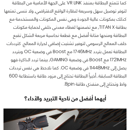
كما تتمتع البطاقة بمنفذ VR LINK على الجهة الأمامية من البطاقة
لتوفر توصيل سهل وسريعة لنظارة الواقع الافتراضي, ولا ننسى تمتعها
كذلك بمكونات عالية الجودة وهي نفس المكونات والمستخدمة مع
بطاقة TITAN X, مع تضمنها لغطاء معدني خلفي لحماية مكونات
البطاقة ومنحها متانة أفضل مع قطعة نحاسية مربعة الشكل تقبع
خلف المعالج الرسومي لتوفير تشتيت إضافي لحرارة المعالج. كترددات
البطاقة تعمل بتردد 1746MHz مع Boost في وضعية OC وبتردد
1721MHz مع Boost في وضعية GAMING, بينما تردد الذاكرة فهو
يصل إلى 11448MHz في وضعية OC. كما نلاحظ هي نفس ترددات
البطاقة السابقة...أخيراً البطاقة تحتاج إلى مزود طاقة باستطاعة 600
واط وتحتاج إلى منفذي طاقة 8pin.
أيهما أفضل من ناحية التبريد والأداء؟