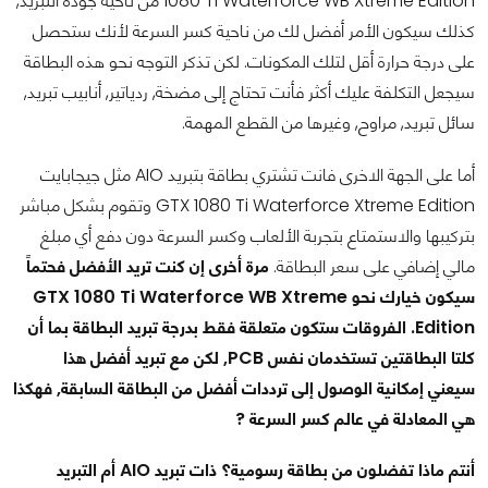
1080 Ti Waterforce WB Xtreme Edition من ناحية جودة التبريد,
كذلك سيكون الأمر أفضل لك من ناحية كسر السرعة لأنك ستحصل
على درجة حرارة أقل لتلك المكونات. لكن تذكر التوجه نحو هذه البطاقة
سيجعل التكلفة عليك أكثر فأنت تحتاج إلى مضخة, ردياتير, أنابيب تبريد,
سائل تبريد, مراوح, وغيرها من القطع المهمة.
أما على الجهة الاخرى فانت تشتري بطاقة بتبريد AIO مثل جيجابايت
GTX 1080 Ti Waterforce Xtreme Edition وتقوم بشكل مباشر
بتركيبها والاستمتاع بتجربة الألعاب وكسر السرعة دون دفع أي مبلغ
مالي إضافي على سعر البطاقة.
مرة أخرى إن كنت تريد الأفضل فحتماً
سيكون خيارك نحو GTX 1080 Ti Waterforce WB Xtreme
Edition. الفروقات ستكون متعلقة فقط بدرجة تبريد البطاقة بما أن
كلتا البطاقتين تستخدمان نفس PCB, لكن مع تبريد أفضل هذا
سيعني إمكانية الوصول إلى ترددات أفضل من البطاقة السابقة, فهكذا
هي المعادلة في عالم كسر السرعة ?
أنتم ماذا تفضلون من بطاقة رسومية؟ ذات تبريد AIO أم التبريد