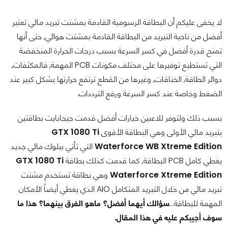
لا يخفى عليكم أن البطاقة الرسومية القادمة بمشتت تبريد مائي تعتبر
أفضل من ناحية التبريد من البطاقة القادمة بمشتت هوائي, حتى أنها
تمنح قدرة أفضل في كسر السرعة بسبب درجات الحرارة المنخفضة
التي تستطيع توفيرها على مختلف مكونات PCB المهمة, فالمكثفات,
دوائر الطاقة, الخناقات, وغيرها من القطع ترتفع حرارتها بشكل كبير عند
الضغط وخاصة عند كسر السرعة ورفع الترددات.
بسبب ذلك ولتوفر للاعبين خيارات أفضل قدمت جيجابايت بطاقتين
بتبريد مائي الأولى وهي البطاقة الأقوى
GTX 1080 Ti
Waterforce WB Xtreme Edition
التي تأتي ببلوك مائي جديد
يغطي كامل PCB البطاقة, كما قدمت كذلك بطاقة
GTX 1080 Ti
Waterforce Xtreme Edition
وهي بطاقة تستخدم مشتت
تبريد مائي من خلال التبريد المتكامل AIO الذي يغطي أيضاً الأمكان
المهمة للبطاقة...
سؤالك أيهما أفضل؟ ماهو الفرق بينهما؟ هذا ما
سوف أجيبكم عليه في هذا المقال.