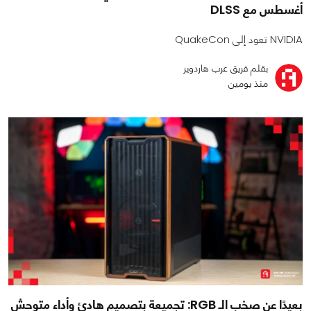
أغسطس مع DLSS
NVIDIA تعود إلى QuakeCon
بقلم فريق عرب هاردوير
منذ يومين
بعيدًا عن صخب الـ RGB: تجميعة بتصميم هادئ وأداء متوحش