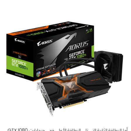
أما البطاقة الثانية التي تلي البطاقة الأولى فهي جيجابايت GTX 1080