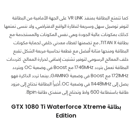
كما تتمتع البطاقة بمنفذ VR LINK على الجهة الأمامية من البطاقة
لتوفر توصيل سهل وسريعة لنظارة الواقع الافتراضي, ولا ننسى تمتعها
كذلك بمكونات عالية الجودة وهي نفس المكونات والمستخدمة مع
بطاقة TITAN X, مع تضمنها لغطاء معدني خلفي لحماية مكونات
البطاقة ومنحها متانة أفضل مع قطعة نحاسية مربعة الشكل تقبع
خلف المعالج الرسومي لتوفير تشتيت إضافي لحرارة المعالج. كترددات
البطاقة تعمل بتردد 1746MHz مع Boost في وضعية OC وبتردد
1721MHz مع Boost في وضعية GAMING, بينما تردد الذاكرة فهو
يصل إلى 11448MHz في وضعية OC..أخيراً البطاقة تحتاج إلى مزود
طاقة باستطاعة 600 واط وتحتاج إلى منفذي طاقة 8pin.
بطاقة GTX 1080 Ti Waterforce Xtreme
Edition