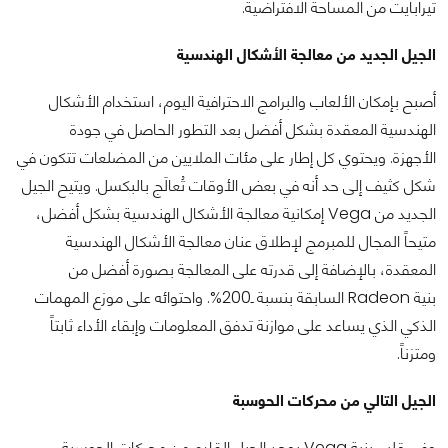
تيرابايت من المساحة الافتراضية.
الجيل
الجديد من معالجة الأشكال الهندسية
أصبح بإمكان الألعاب والبرامج الاحترافية اليوم، استخدام الأشكال
الهندسية المعقدة بشكل أفضل بعد التطور الحاصل في جودة
الأجهزة. ويحتوي كل إطار على مئات الملايين من المضلعات تتكون في
شكل كثيف إلى حد أنه في بعض الأوقات تُعالَج بالبكسل. ويتيح الجيل
الجديد من Vega إمكانية معالجة الأشكال الهندسية بشكل أفضل،
متيحاً المجال للمبرمج لإطلاق عنان معالجة الأشكال الهندسية
المعقدة، بالإضافة إلى قدرته على المعالجة بصورة أفضل من
بنية Radeon السابقة بنسبة ـ200%. واحتوائه على موزع المهمات
الذكي الذي يساعد على موازنة تدفق المعلومات وإبقاء الأداء ثابتاً
ومتزناً.
الجيل التالي من محركات الحوسبة
وفي قلب بنية Vega يوجد الجيل القادم من محركات الحوسبة