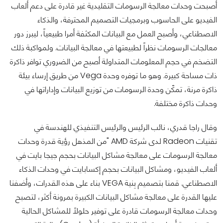
أصبحت وحدات معالجة الرسومات التقليدية غير قادرة على دعم ألعاب
الفيديو على الحاسوب وبرمجيات التصميم المحترفة، والذكاء
الاصطناعي، وأصبح العمل مع البيانات المكثفة أمرا طبيعياً، ليبرز دور
معالجات الرسومات نظراً لطبيعتها في معالجة البيانات. ولمواكبة ذلك
التضخم في حجم المعلومات المتداولة أصبح من الضروري توافر ذاكرة
ذات مساحة كبيرة. وهو ما توفره وحدة Vega من طريق إرساء بيئة
ذاكرة مرنة، تمكّن وحدة الرسومات من توزيع البيانات وإداراتها في
وحدات ذاكرة مختلفة.
وقال راجا قدري، نائب الرئيس والرئيس التنفيذي للهندسة في
تقنيات Radeon لدى شركة AMD "من المذهل رؤية قدرة وحدات
معالجة الرسومات على معالجة مشاكل البيانات بحجم جيجا بايت في
ألعاب الفيديو، ومشاكل البيانات بحجم إكسابايت في وحدات الذكاء
الاصطناعي. قمنا بتصميم بِنية VEGA بناء على هذه القدرات، وأضفنا
عليها القدرة على معالجة مشاكل البيانات الكبيرة بمرونة أكثر، لتصبح
وحدات معالجة الرسومات قادرة على توفير حلولاً للمشاكل الحالية