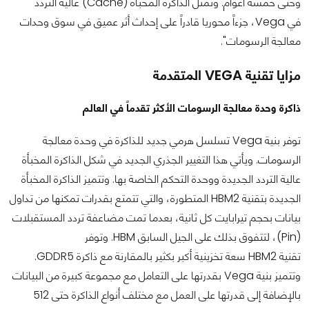
وحتى خمسة أعوام. وتمثل الذاكرة المخبأة (Cache) عالية التردد
في Vega، جزءاً محوريا قادراً على إحداث أثر عميق في سوق وحدات
معالجة الرسومات".
مزايا تقنية VEGA المتقدمة
ذاكرة وحدة معالجة الرسومات الأكثر تقدماً في العالم
توفر بنية Vega تسلسل هرمي جديد للذاكرة في وحدة معالجة
الرسومات. ويأتي هذا التغيير الجذري الجديد في شكل الذاكرة المخبأة
عالية التردد الجديدة ووحدة التحكم الخاصة بها. وتتميز الذاكرة المخبأة
الجديدة بتقنية HBM2 المتطورة، والتي تتمتع بقدرات تمكنها من تداول
بيانات بحجم تيرابايت كل ثانية، بعدما تمت مضاعفة تردد المستقبلات
(Pin)، لتتفوق بذلك على الجيل السابق HBM. وتوفر
تقنية HBM2 سعة تخزينية أكبر بكثير بالمقارنة مع ذاكرة GDDR5.
وتتميز بنية Vega بقدرتها على التعامل مع مجموعة كبيرة من البيانات
بالإضافة إلى قدرتها على العمل مع مختلف أنواع الذاكرة حتى 512