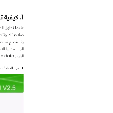
1. كيفية تقليل سرعة النت من الراوتر TE Data
عندما تحاول ال
صلاحياتك وتتحكم
وتستطيع تسجيل 
التي يمكنها الا
الراوتر te data القديم والجديد:
في البداية، 