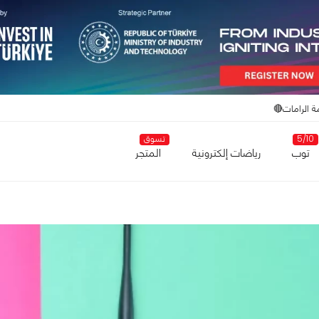
ة الرامات🔴
5/10
تسوق
توب
رياضات إلكترونية
المتجر