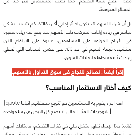
مقدار ارتفاع نسبة التضخم، مما يجنب المستثمرين قدر كبير من
الخسائر المتوقعة.
بل أن شراء الأسهم قد يكون له أثر إجابي أكبر، فالتضخم يتسبب بشكل
مباشر في زيادة إرادات الشركات ذات الأسهم مما ينتج عنه زيادة معتبرة
في الأرباح الموزعة على المساهمين، علاوة على الارتفاع الذي
ستشهده قيمة السهم في حد ذاته. على عكس السندات التي تعطي
إيرادات ثابتة متجاهلة لتقلبات السوق.
إقرأ أيضاً :
نصائح للنجاح في سوق التداول بالأسهم
.
كيف أختار الاستثمار المناسب؟
[quote اهم اجراء يقوم به المستثمرين هو تنويع محفظتهم اتباعا
لتوجيهات المثل القائل: لا تضع كل البيض في سلة واحدة. ]
فائدة هذا الإجراء تظهر بشكل جلي في فترات التضخم، فامتلاك أسهم
في أسواق متعددة حول العالم سيحميك من تقلبات السوق، فمثلا