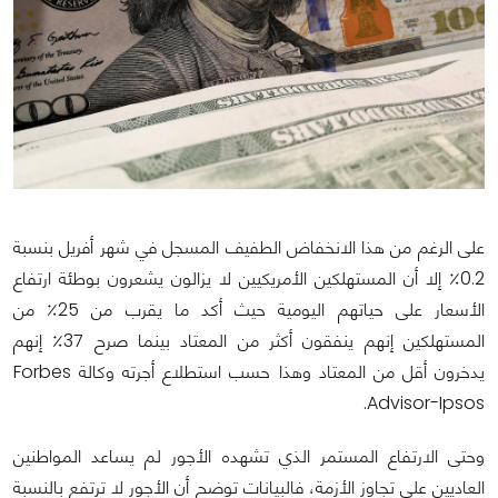
على الرغم من هذا الانخفاض الطفيف المسجل في شهر أفريل بنسبة
0.2٪ إلا أن المستهلكين الأمريكيين لا يزالون يشعرون بوطئة ارتفاع
الأسعار على حياتهم اليومية حيث أكد ما يقرب من 25٪ من
المستهلكين إنهم ينفقون أكثر من المعتاد بينما صرح 37٪ إنهم
يدخرون أقل من المعتاد وهذا حسب استطلاع أجرته وكالة Forbes
Advisor-Ipsos.
وحتى الارتفاع المستمر الذي تشهده الأجور لم يساعد المواطنين
العاديين على تجاوز الأزمة، فالبيانات توضح أن الأجور لا ترتفع بالنسبة