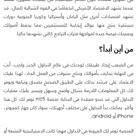
عندما يشهد الاقتصاد الأمريكي انخفاضًا في القوة الشرائية للمال، قد
تشهد اقتصادات أخرى مثل اليابان وأستراليا وكوريا الجنوبية دورات
مستقرة ينتج عنها عوائد إيجابية للمستثمرين مما يحفظ أصولك
ويمنحك فرصة جيدة لمواجهة فترات التراجع كالتي نشهدها حاليا.
من أين أبدأ؟
من الصعب إيجاد طريقك لوحدك في عالم التداول. الحذر واجب، أنت
في النهاية تجازف بأموالك ونتاج سنوات من العمل الجاد، لهذا عليك
الاعتماد على مرشد يدلك على الطريق الصحيح بصدق ونزاهة ويوفر
لك كل المعلومات اللازمة بشكل واضح وسهل وييسر عليك عمليات
التداول التي قد تبدو معقدة في البداية. منصة
mt5
توفر لك كل هذا
وأكثر.
يمكنك بدأ التداول على مختلف أجهزتك، سواء كان جهاز كمبيوتر،
iPhone أو android،
المنصة توفر لك المرونة في التداول مهما كانت الاستراتيجية المتبعة أو