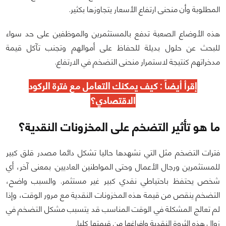
المطلوبة وأن منحنى ارتفاع الأسعار يتجاوزها بكثير.
هذه الأوضاع الصعبة تدفع بالمستثمرين والموظفين على حد سواء
للبحث عن حلول بديلة للحفاظ على أموالهم وتجنب تآكل قيمة
مدخراتهم كنتيجة لاستمرار منحنى التضخم في الارتفاع.
إقرأ أيضاً : كيف يمكنك
التعامل مع فترة الركود
الاقتصادي
؟
ما هو تأثير التضخم على المخزونات النقدية؟
فترات التضخم مثل التي نشهدها حاليا تشكل دائما مصدر قلق كبير
للمستثمرين ورجال الأعمال وحتى المواطنين العاديين. بمعنى آخر، أي
شخص يحتفظ باحتياطي نقدي كبير غير مستثمر. والسبب واضح،
التضخم ينقص من قيمة هذه المخزونات النقدية مع مرور الوقت، وإذا
لم تعالج المشكلة في الوقت المناسب قد يتسبب مشكل التضخم في
زوال هذه الثروة النقدية وإفراغها من قيمتها كليا.