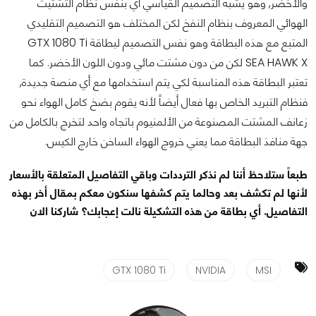
والأخضر, وهو يشبه التصميم القياسي أي بنفس نظام التشتيت
الهوائي المعروف بنظام النفخ لكن المختلف هو التصميم التقليدي
المتبع مع هذه البطاقة وهو نفس التصميم لبطاقة GTX 1080 Ti
SEA HAWK X لكن من دون مشتت مائي ودون اللون الأخضر. كما
تعتبر البطاقة هذه المناسبة لكي يتم استخدامها مع أي منصة جديدة,
فنظام التبريد الخاص بها فعال أيضاً لأنه يقوم بضخ كامل الهواء نحو
زعانف المشتت المصنوعة من الألمنيوم باتجاه واحد لتخرج بالكامل من
جهة منافذ البطاقة مما يعني خروج الهواء الساخن خارج الكيس.
طبعاً ستلاحظ أننا لم نذكر الترددات وباقي التفاصيل المتعلقة بالأسعار
لأنها لم تكشف بعد وحالما يتم كشفها سنكون معكم بمقال أخر بهذه
التفاصيل. أي بطاقة من هذه التشكيلة نالت إعجابك؟ شاركنا الان
GTX 1080 Ti
NVIDIA
MSI