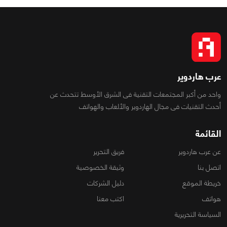
عرب هاردوير
واحد من أكبر المجتمعات التقنية فى الشرق الأوسط تتحدث عن
أحدث التقنيات فى مجال الهاردوير والألعاب والهواتف
القائمة
عن عرب هاردوير
فريق التحرير
اتصل بنا
وثيقة الخصوصية
خريطة الموقع
دليل الشركات
هواتف
اكتب معنا
السياسة التحريرية