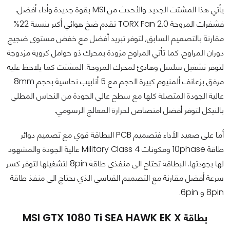
يأتي هذا المشتت الجديد والأحدث من MSI بقوة جديدة وأداء أفضل.
فشفرات المروحة TORX Fan 2.0 تقدم ضخ هوائي أكبر بنسبة 22%
مقارنة بالتصميم السابق, لتوفر تبريد أفضل مع خفض مستوى ضجيج
دوران المراوح. كما تأتي المراوح مزودة بمحرك ذو حوامل كروية مزدوجة
لتوفر تشغيل سلسل وهادئ لمحرك المروحة. المشتت كما يلاحظ عليه
مرفق بزعانف ألمنيوم كبيرة الحجم مع 5 أنابيب نحاسية بحجم 8mm
عالية الجودة المتصلة كلها مع سطح عالي الجودة من النحاس المطلي
بالنيكل لتوفر أفضل امتصاص لحرارة المعالج الرسومي.
أما على صعيد الأداء فتصميم PCB البطاقة قوي مع تصميم دوائر
طاقة 10phase ومكونات Military Class 4 عالية الجودة والمشهود
لها بجودتها. البطاقة تحتاج الى منفذي طاقة 8pin لتشغيلها لتوفر كسر
سرعة أفضل مقارنة مع التصميم القياسي الذي يحتاج الى منفذ طاقة
8pin و 6pin.
بطاقة MSI GTX 1080 Ti SEA HAWK EK X