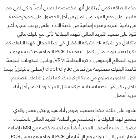
هذه البطاقة يكمن أن نقول أنها مخصصة للاعبين أيضاً ولكن لمن هم
قادرين على دفع المزيد من المال من أجل الحصول على قدرة إضافية
من ناحية التبريد وقدرة إضافية من ناحية الأداء. فلمن يرغب بشيء أكثر
قوة على صعيد التبريد المائي, فهذه البطاقة تأتي مع بلوك مائي
متكامل من شركة EK الشركة الأفضل في هذا المجال. فهذا البلوك كما
ذكرنا يعتبر بلوك مائي كامل التغطية لـ PCB البطاقة, حيث يستهدف
تبريد المعالج الرسومي, ذاكرة البطاقة, VRM, وباقي المكونات المهمة.
قاعدة البلوك مصنوعة من نحاس electrolytic (مطلي بالنيكل) بينما
الجزء العلوي مصنوع من مادة الإكريليك. كما يتميز البلوك بتصميم
داخلي ذكي من ناحية انسيابية حركة سائل التبريد وذلك من أجل أداء
تبريد أفضل.
علاوة على ذلك، هكذا تصميم يعرض أداء هيدروليكي ممتاز والذي
يسمح لهذا البلوك بأن يُستخدم في أنظمة التبريد المائي باستخدام
مضخات مائية أضعف. المميز أيضاً هو لمسة خاصة من MSI بإضافة
شعار التنين الى البلوك, مع الإشارة أن PCB البطاقة هو نفس PCB