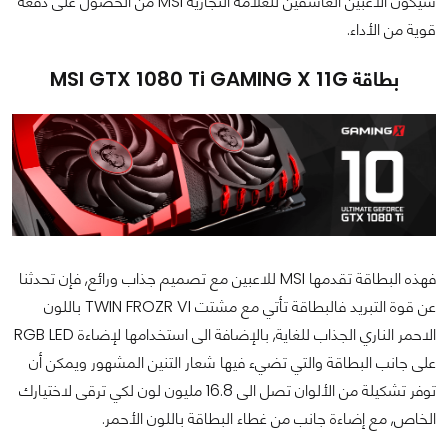
سيكون الاعبين العاشقين للعلامة التجارية MSI من الحصول على دفعة
قوية من الأداء.
بطاقة MSI GTX 1080 Ti GAMING X 11G
فهذه البطاقة تقدمها MSI للاعبين مع تصميم جذاب ورائع, فإن تحدثنا
عن قوة التبريد فالبطاقة تأتي مع مشتت TWIN FROZR VI باللون
الاحمر الناري الجذاب للغاية, بالإضافة الى استخدامها لإضاءة RGB LED
على جانب البطاقة والتي تضيء فيها شعار التنين المشهور ويمكن أن
توفر تشكيلة من الألوان تصل الى 16.8 مليون لون لكي ترقى لاختيارك
الخاص, مع إضاءة جانب من غطاء البطاقة باللون الأحمر.