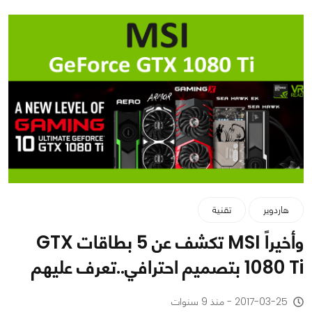
هاردوير
تقنية
وأخيراً MSI تكشف عن 5 بطاقات GTX
1080 Ti بتصميم احترافي..تعرف عليهم
2017-03-25 - منذ 9 سنوات