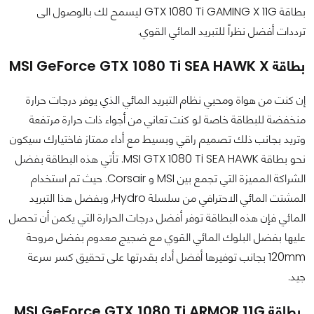
بطاقة GTX 1080 Ti GAMING X 11G ليسمح لك بالوصول الى
ترددات أفضل نظراً للتبريد المائي القوي.
بطاقة MSI GeForce GTX 1080 Ti SEA HAWK X
إن كنت من هواة ومحبي نظام التبريد المائي الذي يوفر درجات حرارة
منخفضة للبطاقة خاصة لو كنت تعاني من أجواء ذات حرارة مرتفعة
وتريد بجانب ذلك تصميم راقي وبسيط مع أداء ممتاز فاختيارك سيكون
نحو بطاقة MSI GTX 1080 Ti SEA HAWK. تأتي هذه البطاقة بفضل
الشراكة المميزة التي تجمع بين MSI و Corsair. حيث تم استخدام
المشتت المائي الاحترافي من سلسلة Hydro, وبفضل هذا التبريد
المائي فإن هذه البطاقة توفر أفضل درجات الحرارة التي يكمن أن تحصل
عليها بفضل البلوك المائي القوي مع ضجيج معدوم بفضل مروحة
120mm بجانب توفيرها أفضل أداء بقدرتها على تحقيق كسر سرعة
جيد.
بطاقة MSI GeForce GTX 1080 Ti ARMOR 11G