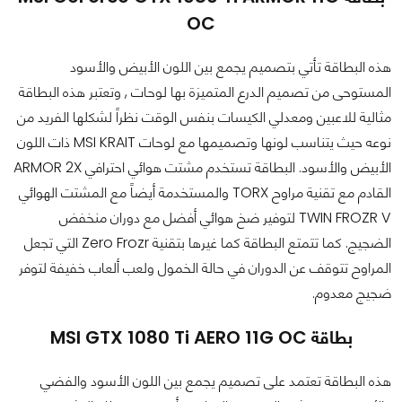
OC
هذه البطاقة تأتي بتصميم يجمع بين اللون الأبيض والأسود
المستوحى من تصميم الدرع المتميزة بها لوحات , وتعتبر هذه البطاقة
مثالية للاعبين ومعدلي الكيسات بنفس الوقت نظراً لشكلها الفريد من
نوعه حيث يتناسب لونها وتصميمها مع لوحات MSI KRAIT ذات اللون
الأبيض والأسود. البطاقة تستخدم مشتت هوائي احترافي ARMOR 2X
القادم مع تقنية مراوح TORX والمستخدمة أيضاً مع المشتت الهوائي
TWIN FROZR V لتوفير ضخ هوائي أفضل مع دوران منخفض
الضجيج. كما تتمتع البطاقة كما غيرها بتقنية Zero Frozr التي تجعل
المراوح تتوقف عن الدوران في حالة الخمول ولعب ألعاب خفيفة لتوفر
ضجيج معدوم.
بطاقة MSI GTX 1080 Ti AERO 11G OC
هذه البطاقة تعتمد على تصميم يجمع بين اللون الأسود والفضي