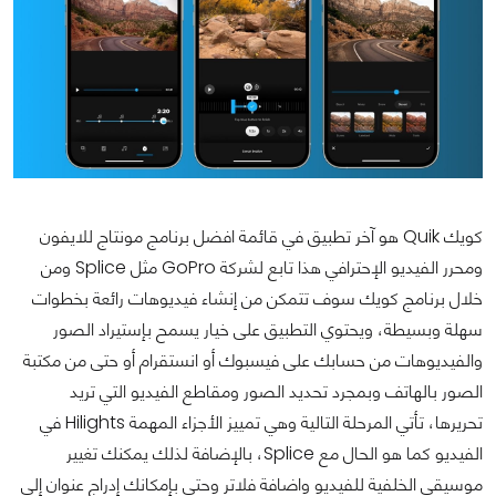
كويك Quik هو آخر تطبيق في قائمة افضل برنامج مونتاج للايفون
ومحرر الفيديو الإحترافي هذا تابع لشركة GoPro مثل Splice ومن
خلال برنامج كويك سوف تتمكن من إنشاء فيديوهات رائعة بخطوات
سهلة وبسيطة، ويحتوي التطبيق على خيار يسمح بإستيراد الصور
والفيديوهات من حسابك على فيسبوك أو انستقرام أو حتى من مكتبة
الصور بالهاتف وبمجرد تحديد الصور ومقاطع الفيديو التي تريد
تحريرها، تأتي المرحلة التالية وهي تمييز الأجزاء المهمة Hilights في
الفيديو كما هو الحال مع Splice، بالإضافة لذلك يمكنك تغيير
موسيقى الخلفية للفيديو واضافة فلاتر وحتى بإمكانك إدراج عنوان إلى