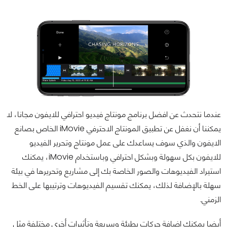
عندما نتحدث عن افضل برنامج مونتاج فيديو احترافي للايفون مجانا، لا
يمكننا أن نغفل عن تطبيق المونتاج الاحترفي iMovie الخاص بصانع
الايفون والذي سوف يساعدك على عمل مونتاج وتحرير الفيديو
للايفون بكل سهولة وبشكل احترافي وباستخدام iMovie، يمكنك
استيراد الفيديوهات والصور الخاصة بك إلى مشاريع وتحريرها في بيئة
سهلة بالإضافة لذلك، يمكنك تقسيم الفيديوهات وترتيبها على الخط
الزمني.
أيضا يمكنك إضافة حركات بطيئة وسريعة وتأثيرات أخرى مختلفة مثل