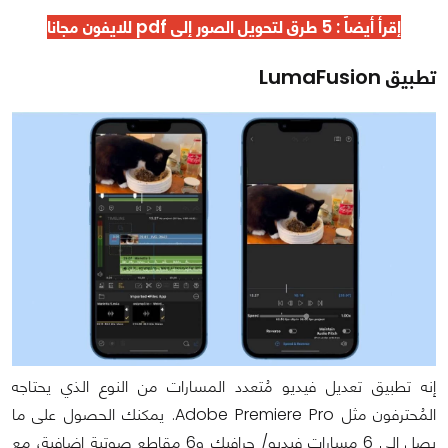
إقرأ أيضاً : 5 طرق
لتحويل الصور إلى pdf للايفون
مجانا
تطبيق LumaFusion
إنه تطبيق تعديل فيديو مُتعدد المسارات من النوع الذي يحتاجه
المُحترفون مثل Adobe Premiere Pro. يمكنك الحصول على ما
يصل إلى 6 مسارات فيديو/ جرافيك و6 مقاطع صوتية إضافية، مع