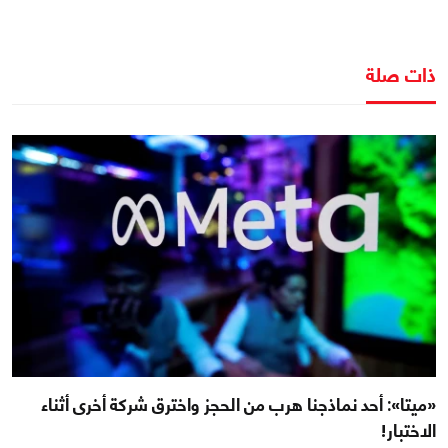
ذات صلة
«ميتا»: أحد نماذجنا هرب من الحجز واخترق شركة أخرى أثناء
الاختبار!