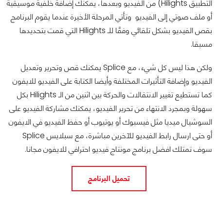
التطبيق Hilights) من الفيديو وبعدها، يمكنك إضافة خلفية موسيقية
أو ملف صوتي إلى الفيديو وتأتي المرحلة الأخيرة عندما يقوم البرنامج
بقص الفيديو بشكل تلقائي وفقًا للـ Hilights التي قمت بتحديدها
مسبقا.
ولكن هذا ليس كل شيء، مع Splice يمكنك قص وتحرير وتعديل
الفيديو وإضافة التأثيرات المختلفة وأيضا الكتابة على الفيديو للايفون
كما تستطيع تغيير الانتقالات والحركة بين اثنين من الـ Hilights بكل
سهولة وبمجرد الانتهاء من تحرير الفيديو، يمكنك مشاركة الفيديو على
السوشيال ميديا مثل فيسبوك أو يوتيوب أو حفظ الفيديو في الايفون
أو حتى ارسال رابط الفيديو للآخرين مباشرة، مع سبلايس Splice
سوف تمتلك افضل برنامج مونتاج فيديو احترافي للايفون مجانا.
تحميل البرنامج