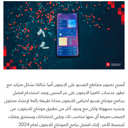
أصبح تصوير مقاطع الفيديو على الايفون أمرا شائعًا بشكل متزايد مع
تطور عدسات كاميرا الايفون على مر السنين ويعد استخدام افضل
برنامج مونتاج فيديو احترافي للايفون مجانا طريقة رائعة لإنشاء محتوى
ونشره بسهولة ولكن مع وجود أكثر من تطبيق مونتاج للايفون، من
الصعب معرفة أي منها مناسب لك ويلبي احتياجاتك ويستحق وقتك.
لتبسيط الأمر، إليك افضل برامج المونتاج للايفون لعام 2024: