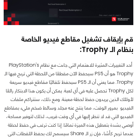
قم بإيقاف تشغيل مقاطع فيديو الخاصة
بنظام الـ Trophy:
أحد التغييرات المثيرة للاهتمام التي جاءت مع نظام PlayStation's
Trophy هو أن PS5 سيحفظ الآن مقطعًا من اللحظة التي تربح فيها الـ
Trophy. مما يعني أن الـ PS5 سيحفظ تلقائيًا مقاطع فيديو سريعة
لكل Trophy تحصل عليه في أي لعبة. يمكن أن يكون هذا الابتكار رائعًا
لأولئك الذين يريدون حفظ لحظة معينة. ومع ذلك، ستتراكم ملفات
الفيديو بمرور الوقت، مما ينتج عنه مجلد وسائط ضخم مليء بمقاطع
الفيديو التي قد لا تنظر إليها في أي وقت قريب، لذلك لتوفير مساحة،
أوصي بشدة بتعطيل هذه الميزة تمامًا. إذا كنت ترغب في حفظ لحظة
عندما تربح كأسًا، فإن زر الـ Share سيسمح لك بحفظ اللقطات التي