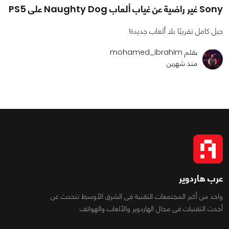
Sony غير راضية عن غياب ألعاب Naughty Dog على PS5
جيل كامل تقريبًا بلا ألعاب جديدة!
بقلم mohamed_ibrahim
منذ شهرين
عرب هاردوير
واحد من أكبر المجتمعات التقنية فى الشرق الأوسط تتحدث عن
أحدث التقنيات فى مجال الهاردوير والألعاب والهواتف