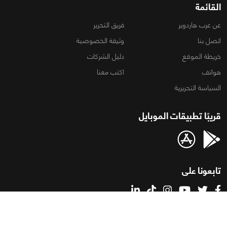
القائمة
عن عرب هاردوير
فريق التحرير
اتصل بنا
وثيقة الخصوصية
خريطة الموقع
دليل الشركات
هواتف
اكتب معنا
السياسة التحريرية
قريبًا تطبيقات الموبايل
تابعونا على