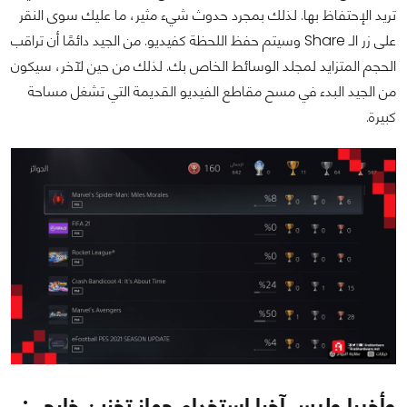
تريد الإحتفاظ بها. لذلك بمجرد حدوث شيء مثير، ما عليك سوى النقر
على زر الـ Share وسيتم حفظ اللحظة كفيديو. من الجيد دائمًا أن تراقب
الحجم المتزايد لمجلد الوسائط الخاص بك. لذلك من حين لآخر، سيكون
من الجيد البدء في مسح مقاطع الفيديو القديمة التي تشغل مساحة
كبيرة.
وأخيرا وليس آخرا استخدام جهاز تخزين خارجي: