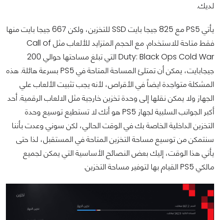
لديك.
يأتي PS5 مع 825 جيجا بايت SSD للتخزين، ولكن 667 جيجا بايت منها
فقط متاحة للاستخدام. مع الحجم المتزايد للألعاب مثل Call of
Duty: Black Ops Cold War التي تبلغ مساحتها حوالي 200
جيجابايت، يمكن أن تمتلئ المساحة المتاحة في PS5 بسرعة هائلة. هذه
المشكلة متواجدة ايضاً في الأقراص، لأنه يجب تثبيت الألعاب علي
الجهاز ولا يمكن نقلها إلى وحدة تخزين خارجية مثل الالعاب الرقمية. أحد
أكبر الجوانب السلبية لجهاز PS5 هو أنك لا تستطيع توسيع وحدة
التخزين الداخلية الخاصة بك في الوقت الحالي، لكن سوني وعدت بأننا
سنتمكن من توسيع مساحة التخزين المتاحة في المستقبل، لذا حتى
يأتي هذا الوقت، إليك بعض النصائح الأساسية التي يمكن لجميع
مالكي PS5 القيام بها لتوفير مساحة التخزين.