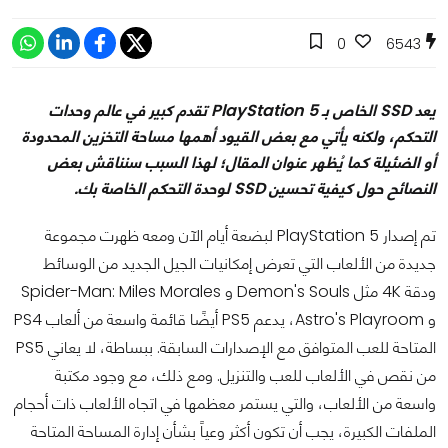
0
6543
يعد SSD الخاص بـ PlayStation 5 تقدم كبير في عالم وحدات
التحكم، ولكنه يأتي مع بعض القيود أهمها مساحة التخزين المحدودة
أو الضئيلة كما يُظهر عنوان المقال؛ لهذا السبب سنناقش بعض
النصائح حول كيفية تحسين SSD لوحدة التحكم الخاصة بك.
تم إصدار PlayStation 5 لبضعة أيام الآن ومعه ظهرت مجموعة
جديدة من الألعاب التي تعرض إمكانيات الجيل الجديد من الوسائط
ودقة 4K مثل Demon's Souls و Spider-Man: Miles Morales
و Astro's Playroom، يدعم PS5 أيضًا قائمة واسعة من ألعاب PS4
المتاحة للعب المتوافق مع الإصدارات السابقة. ببساطة، لا يعاني PS5
من نقص في الألعاب للعب والتنزيل. ومع ذلك، مع وجود مكتبة
واسعة من الألعاب، والتي يستمر معظمها في اتجاه الألعاب ذات أحجام
الملفات الكبيرة، يجب أن تكون أكثر وعياً بشأن إدارة المساحة المتاحة