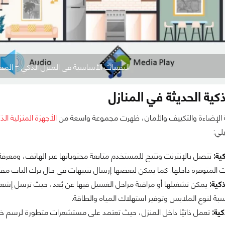
التقنيات الأساسية في المنزل الذكي - المصدر: t business
ذكية الحديثة في المنازل
 الإضاءة والتكييف والأمان، ظهرت مجموعة واسعة من
الأجهزة المنزلية الذ
لي:
ية:
تتصل بالإنترنت وتتيح للمستخدم متابعة محتوياتها عبر الهاتف، ومعرفة 
 المتوفرة داخلها. كما يمكن لبعضها إرسال تنبيهات في حال ترك الباب مفتو
كية:
يمكن تشغيلها أو مراقبة مراحل الغسيل فيها عن بُعد، حيث ترسل إشعا
اسبة لنوع الملابس وتوفير استهلاك المياه والطاقة.
ية:
تعمل ذاتيًا داخل المنزل، حيث تعتمد على مستشعرات متطورة لرسم خري