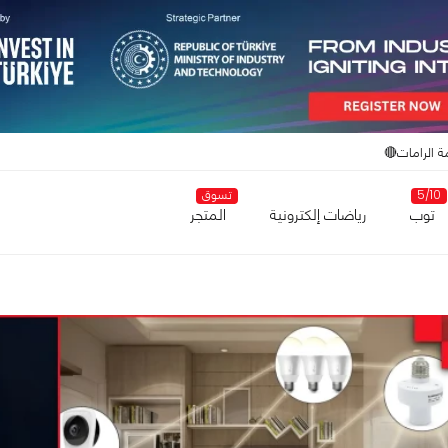
ة الرامات🔴
5/10
تسوق
توب
رياضات إلكترونية
المتجر